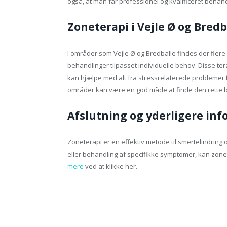
også, at man får professionel og kvalificeret behand
Zoneterapi i Vejle Ø og Bredb
I områder som Vejle Ø og Bredballe findes der fler
behandlinger tilpasset individuelle behov. Disse te
kan hjælpe med alt fra stressrelaterede problemer t
områder kan være en god måde at finde den rette 
Afslutning og yderligere in
Zoneterapi er en effektiv metode til smertelindri
eller behandling af specifikke symptomer, kan zone
mere
ved at klikke her.