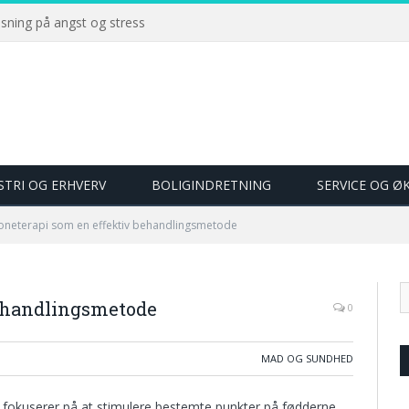
øsning på angst og stress
STRI OG ERHVERV
BOLIGINDRETNING
SERVICE OG 
oneterapi som en effektiv behandlingsmetode
behandlingsmetode
0
MAD OG SUNDHED
r fokuserer på at stimulere bestemte punkter på fødderne