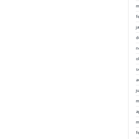
m
f
j
d
n
o
s
a
j
m
a
m
f