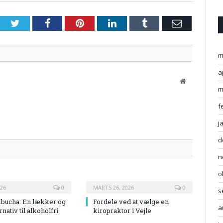
Twitter
Facebook
Pinterest
LinkedIn
Tumblr
Email
m
a
Website
m
f
j
d
n
o
026
0
MARTS 26, 2026
0
s
bucha: En lækker og
Fordele ved at vælge en
a
rnativ til alkoholfri
kiropraktor i Vejle