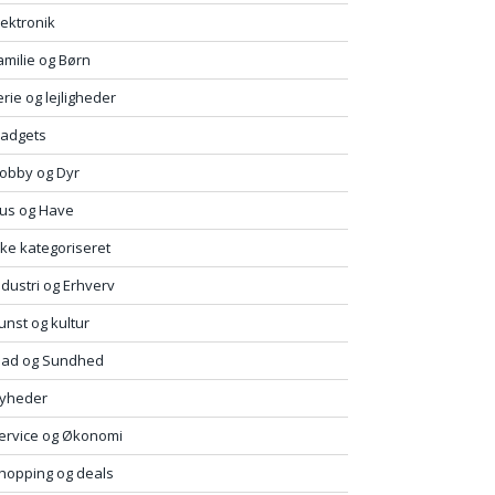
lektronik
amilie og Børn
erie og lejligheder
adgets
obby og Dyr
us og Have
kke kategoriseret
ndustri og Erhverv
unst og kultur
ad og Sundhed
yheder
ervice og Økonomi
hopping og deals