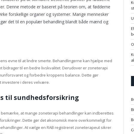
K
ser. Denne metode er baseret på teorien om, at fødderne
s
åvirke forskellige organer og systemer. Mange mennesker
U
ket gør det til en populær behandling blandt både mænd og
E
b
O
K
a
ens evne til at lindre smerte. Behandlingerne kan hjælpe med
 bidrager til en bedre livskvalitet. Derudover er zoneterapi
unforsvaret og forbedre kroppens balance. Dette gør
at investere i deres velvære.
s til sundhedsforsikring
B
B
at bemærke, at mange zoneterapi behandlinger kan indberettes
B
orsikringer. Dette gør det økonomisk mere overkommeligt for
ehandlinger. At vælge en RAB registreret zoneterapeut sikrer
C