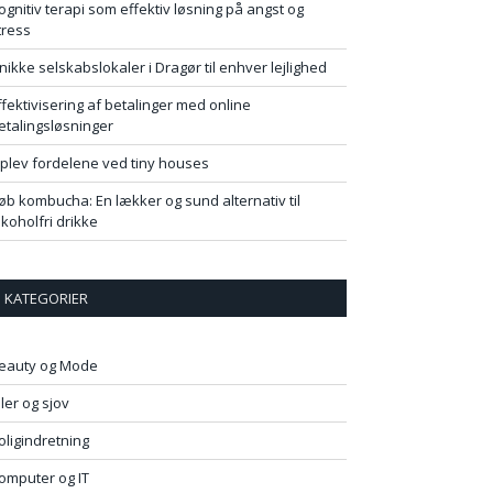
ognitiv terapi som effektiv løsning på angst og
tress
nikke selskabslokaler i Dragør til enhver lejlighed
ffektivisering af betalinger med online
etalingsløsninger
plev fordelene ved tiny houses
øb kombucha: En lækker og sund alternativ til
lkoholfri drikke
KATEGORIER
eauty og Mode
iler og sjov
oligindretning
omputer og IT