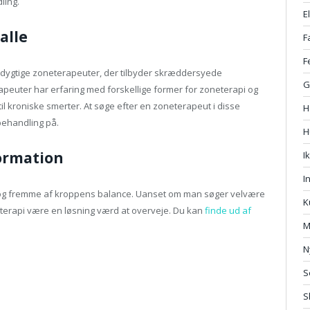
ling.
E
alle
F
F
e dygtige zoneterapeuter, der tilbyder skræddersyede
G
rapeuter har erfaring med forskellige former for zoneterapi og
il kroniske smerter. At søge efter en zoneterapeut i disse
H
behandling på.
H
formation
I
I
ng og fremme af kroppens balance. Uanset om man søger velvære
K
terapi være en løsning værd at overveje. Du kan
finde ud af
M
N
S
S