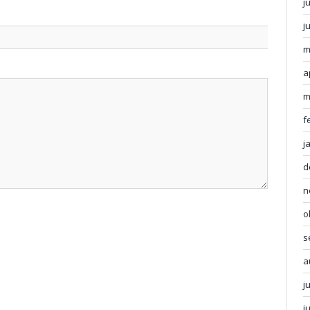
j
j
m
a
m
f
j
d
n
o
s
a
j
j