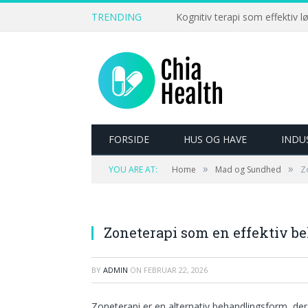
TRENDING
Kognitiv terapi som effektiv l
FORSIDE
HUS OG HAVE
INDU
»
»
YOU ARE AT:
Home
Mad og Sundhed
Z
Zoneterapi som en effektiv 
BY
ADMIN
ON
FEBRUAR 22, 2026
Zoneterapi er en alternativ behandlingsform, de