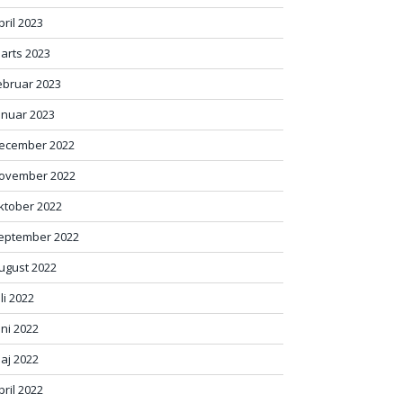
pril 2023
arts 2023
ebruar 2023
anuar 2023
ecember 2022
ovember 2022
ktober 2022
eptember 2022
ugust 2022
uli 2022
uni 2022
aj 2022
pril 2022