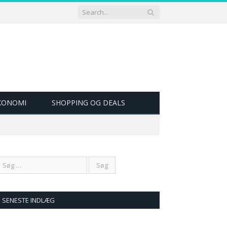
ØKONOMI
SHOPPING OG DEALS
SENESTE INDLÆG