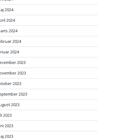
aj 2024
pril 2024
arts 2024
ebruar 2024
anuar 2024
ecember 2023
ovember 2023
ktober 2023
eptember 2023
ugust 2023
uli 2023
uni 2023
aj 2023