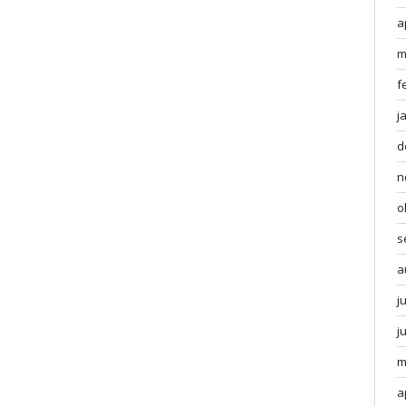
a
m
f
j
d
n
o
s
a
j
j
m
a