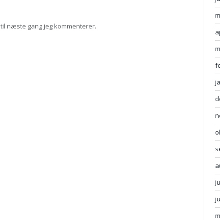
m
til næste gang jeg kommenterer.
a
m
f
j
d
n
o
s
a
j
j
m