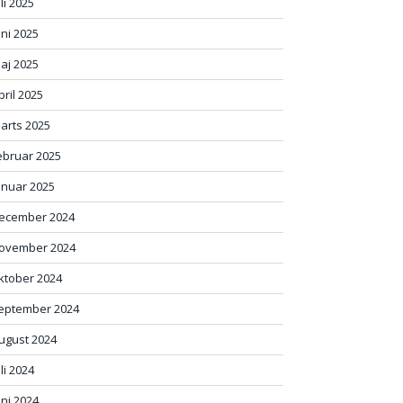
uli 2025
uni 2025
aj 2025
pril 2025
arts 2025
ebruar 2025
anuar 2025
ecember 2024
ovember 2024
ktober 2024
eptember 2024
ugust 2024
uli 2024
uni 2024