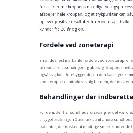
for at fremme kroppens naturlige helingsproces
afspejler hele kroppen, og at trykpunkter kan p
oplever positive resultater fra zoneterapi, hvil
kvinder fra 20 år og op.
Fordele ved zoneterapi
En af de mest markante fordele ved zoneterapi er d
at reducere spændinger og ubehag i kroppen, hvilket
også sygdomsforebyggende, da den kan styrke imm
zoneterapi til et attraktivt valg for dem, der ønsker 
Behandlinger der indberette
For dem, der har sundhedsforsikring, er det værd 
til sygeforsikringen Danmark samt andre sundhedsf
patienter, der ønsker at modtage smertelindrende b