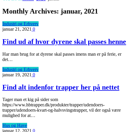
Monthly Archives:
januar, 2021
Industri og Erhverv
januar 21, 2021
0
Find ud af hvor dyrene skal passes henne
Har man brug for at dyrene skal passes imens man er på ferie, er
det…
Industri og Erhverv
januar 19, 2021
0
Find alt indenfor trapper her på nettet
Tager man et kig på sider som
https://www.hbtrapper.dk/produkter/trapper/udendoers-
trapper/udendoers-kvart-og-halvsvingstrapper, vil der også være
mulighed for at…
Hus og Have
januar 12, 2021
0