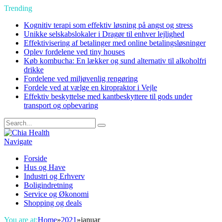
Trending
Kognitiv terapi som effektiv løsning på angst og stress
Unikke selskabslokaler i Dragør til enhver lejlighed
Effektivisering af betalinger med online betalingsløsninger
Oplev fordelene ved tiny houses
Køb kombucha: En lækker og sund alternativ til alkoholfri
drikke
Fordelene ved miljøvenlig rengøring
Fordele ved at vælge en kiropraktor i Vejle
Effektiv beskyttelse med kantbeskyttere til gods under
transport og opbevaring
Navigate
Forside
Hus og Have
Industri og Erhverv
Boligindretning
Service og Økonomi
Shopping og deals
You are at:
Home
»
2021
»
januar