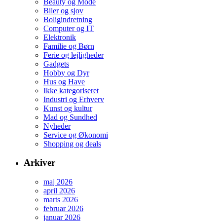
Beauty og Mode
Biler og sjov
Boligindretning
Computer og IT
Elektronik
Familie og Børn
Ferie og lejligheder
Gadgets
Hobby og Dyr
Hus og Have
Ikke kategoriseret
Industri og Erhverv
Kunst og kultur
Mad og Sundhed
Nyheder
Service og Økonomi
Shopping og deals
Arkiver
maj 2026
april 2026
marts 2026
februar 2026
januar 2026