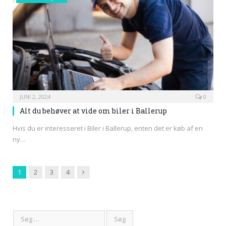
JUNI 2, 2024
0
Alt du behøver at vide om biler i Ballerup
Hvis du er interesseret i Biler i Ballerup, enten det er køb af en
ny…
Next
1
2
3
4