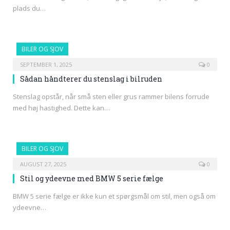
plads du…
BILER OG SJOV
SEPTEMBER 1, 2025
0
Sådan håndterer du stenslag i bilruden
Stenslag opstår, når små sten eller grus rammer bilens forrude
med høj hastighed. Dette kan…
BILER OG SJOV
AUGUST 27, 2025
0
Stil og ydeevne med BMW 5 serie fælge
BMW 5 serie fælge er ikke kun et spørgsmål om stil, men også om
ydeevne…