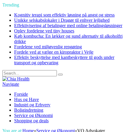
Trending
Kognitiv terapi som effektiv løsning på angst og stress
Unikke selskabslokaler i Dragør til enhver lejlighed
Effektivisering af betalinger med online betalingsløsninger
Oplev fordelene ved tiny houses
Køb kombucha: En lækker og sund alternativ til alkoholfri
drikke
Fordelene ved miljøvenlig rengøring
Fordele ved at vælge en kiropraktor i Vejle
Effektiv beskyttelse med kantbeskyttere til gods under
transport og opbevaring
Navigate
Forside
Hus og Have
Industri og Erhverv
Boligindretning
Service og Økonomi
Shopping og deals
You are at:
Home
»
Service og Økonomi
»
VQ Advokater