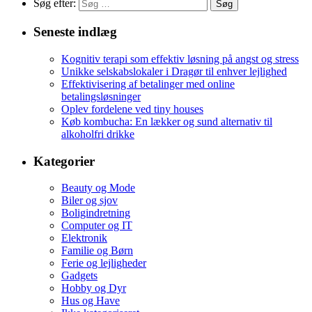
Søg efter:
Seneste indlæg
Kognitiv terapi som effektiv løsning på angst og stress
Unikke selskabslokaler i Dragør til enhver lejlighed
Effektivisering af betalinger med online
betalingsløsninger
Oplev fordelene ved tiny houses
Køb kombucha: En lækker og sund alternativ til
alkoholfri drikke
Kategorier
Beauty og Mode
Biler og sjov
Boligindretning
Computer og IT
Elektronik
Familie og Børn
Ferie og lejligheder
Gadgets
Hobby og Dyr
Hus og Have