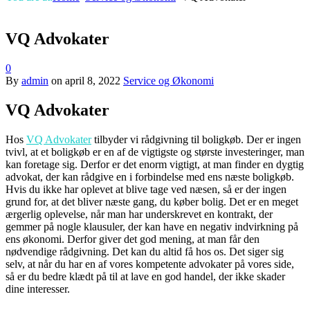
VQ Advokater
0
By
admin
on
april 8, 2022
Service og Økonomi
VQ Advokater
Hos
VQ Advokater
tilbyder vi rådgivning til boligkøb. Der er ingen
tvivl, at et boligkøb er en af de vigtigste og største investeringer, man
kan foretage sig. Derfor er det enorm vigtigt, at man finder en dygtig
advokat, der kan rådgive en i forbindelse med ens næste boligkøb.
Hvis du ikke har oplevet at blive tage ved næsen, så er der ingen
grund for, at det bliver næste gang, du køber bolig. Det er en meget
ærgerlig oplevelse, når man har underskrevet en kontrakt, der
gemmer på nogle klausuler, der kan have en negativ indvirkning på
ens økonomi. Derfor giver det god mening, at man får den
nødvendige rådgivning. Det kan du altid få hos os. Det siger sig
selv, at når du har en af vores kompetente advokater på vores side,
så er du bedre klædt på til at lave en god handel, der ikke skader
dine interesser.