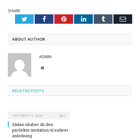
SHARE.
Twitter
Facebook
Pinterest
LinkedIn
Tumblr
Emai
ABOUT AUTHOR
ADMIN
Website
RELATED
POSTS
OKTOBER 11, 2024
0
Sådan skaber du den
perfekte invitation til enhver
anledning