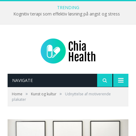
TRENDING
Kognitiv terapi som effektiv løsning på angst og stress
NAVIGATE
»
»
Home
Kunst og kultur
Udnyttelse af motiverende
plakater