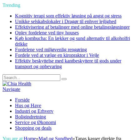
Trending
Kognitiv terapi som effektiv løsning på angst og stress
Unikke selskabslokaler i Dragør til enhver lejlighed
Effektivisering af betalinger med online betalingsløsninger
Oplev fordelene ved tiny houses
Køb kombucha: En lækker og sund alternativ til alkoholfri
drikke
Fordelene ved miljøvenlig rengøring
Fordele ved at vælge en kiropraktor i Vejle
Effektiv beskyttelse med kantbeskyttere til gods under
transport og opbevaring
Navigate
Forside
Hus og Have
Industri og Erhverv
Boligindretning
Service og Økonomi
Shopping og deals
You are at:
Home
»
Mad og Sundhed
»
Tapas kasser direkte fra