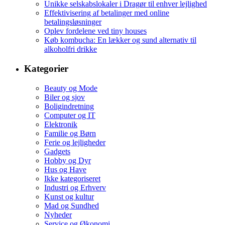
Unikke selskabslokaler i Dragør til enhver lejlighed
Effektivisering af betalinger med online
betalingsløsninger
Oplev fordelene ved tiny houses
Køb kombucha: En lækker og sund alternativ til
alkoholfri drikke
Kategorier
Beauty og Mode
Biler og sjov
Boligindretning
Computer og IT
Elektronik
Familie og Børn
Ferie og lejligheder
Gadgets
Hobby og Dyr
Hus og Have
Ikke kategoriseret
Industri og Erhverv
Kunst og kultur
Mad og Sundhed
Nyheder
Service og Økonomi