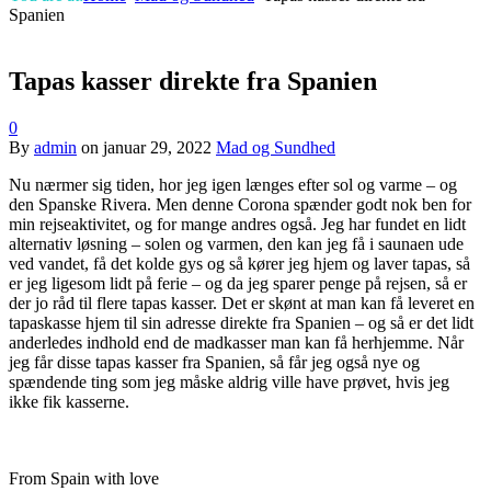
Spanien
Tapas kasser direkte fra Spanien
0
By
admin
on
januar 29, 2022
Mad og Sundhed
Nu nærmer sig tiden, hor jeg igen længes efter sol og varme – og
den Spanske Rivera. Men denne Corona spænder godt nok ben for
min rejseaktivitet, og for mange andres også. Jeg har fundet en lidt
alternativ løsning – solen og varmen, den kan jeg få i saunaen ude
ved vandet, få det kolde gys og så kører jeg hjem og laver tapas, så
er jeg ligesom lidt på ferie – og da jeg sparer penge på rejsen, så er
der jo råd til flere tapas kasser. Det er skønt at man kan få leveret en
tapaskasse hjem til sin adresse direkte fra Spanien – og så er det lidt
anderledes indhold end de madkasser man kan få herhjemme. Når
jeg får disse tapas kasser fra Spanien, så får jeg også nye og
spændende ting som jeg måske aldrig ville have prøvet, hvis jeg
ikke fik kasserne.
From Spain with love