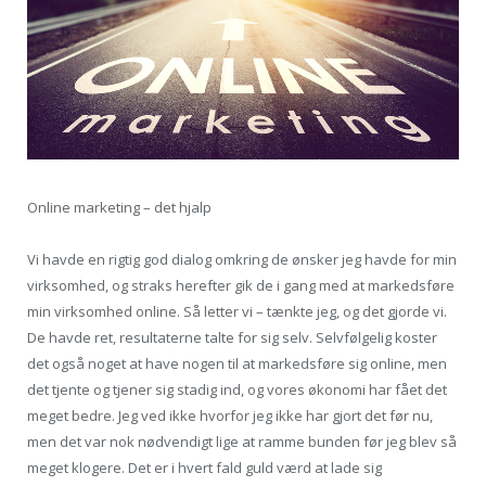
Online marketing – det hjalp
Vi havde en rigtig god dialog omkring de ønsker jeg havde for min
virksomhed, og straks herefter gik de i gang med at markedsføre
min virksomhed online. Så letter vi – tænkte jeg, og det gjorde vi.
De havde ret, resultaterne talte for sig selv. Selvfølgelig koster
det også noget at have nogen til at markedsføre sig online, men
det tjente og tjener sig stadig ind, og vores økonomi har fået det
meget bedre. Jeg ved ikke hvorfor jeg ikke har gjort det før nu,
men det var nok nødvendigt lige at ramme bunden før jeg blev så
meget klogere. Det er i hvert fald guld værd at lade sig