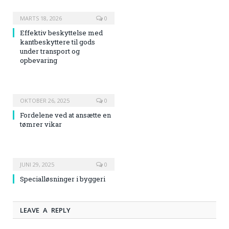
MARTS 18, 2026
0
Effektiv beskyttelse med
kantbeskyttere til gods
under transport og
opbevaring
OKTOBER 26, 2025
0
Fordelene ved at ansætte en
tømrer vikar
JUNI 29, 2025
0
Specialløsninger i byggeri
LEAVE A REPLY