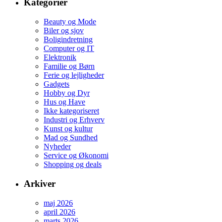
Kategorier
Beauty og Mode
Biler og sjov
Boligindretning
Computer og IT
Elektronik
Familie og Børn
Ferie og lejligheder
Gadgets
Hobby og Dyr
Hus og Have
Ikke kategoriseret
Industri og Erhverv
Kunst og kultur
Mad og Sundhed
Nyheder
Service og Økonomi
Shopping og deals
Arkiver
maj 2026
april 2026
marts 2026