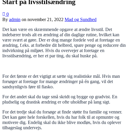
Start på livsstilsændring
0
By
admin
on
november 21, 2022
Mad og Sundhed
Det kan være en skræmmende opgave at ændre livsstil. Det
indebærer trods alt en ændring af din daglige rutine, hvilket kan
være svært at gøre. Der er dog mange fordele ved at foretage en
ændring, f.eks. at forbedre dit helbred, spare penge og reducere din
indvirkning på miljøet. Hvis du overvejer at foretage en
livsstilsændring, er her et par ting, du skal huske på.
For det første er det vigtigt at sætte sig realistiske mål. Hvis man
forsøger at foretage for mange ændringer på én gang, vil det
sandsynligvis føre til fiasko.
For det andet skal du tage små skridt og bygge op gradvist. En
pludselig og drastisk ændring er ofte uholdbar på lang sigt.
For det tredje skal du forsøge at finde støtte fra familie og venner.
Det kan gøre hele forskellen, hvis du har folk til at opmuntre og
motivere dig. Endelig skal du ikke blive modløs, hvis du oplever
tilbageslag undervejs.