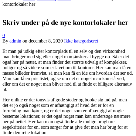
kontorlokaler her
Skriv under på de nye kontorlokaler her
0
By
admin
on
december 8, 2020
Ikke kategoriseret
Er man på udkig efter kontorplads til en selv og den virksomhed
man bringer med sig eller noget man ønsker at bygge op. Så er det
også her på nettet, at man finder det største udvalg af komplekser,
boliger og så videre som er lavet om til kontorer. Her kan man få en
masse billeder fremvist, så man kan få en ide om hvordan det ser ud.
Man kan få en pris listet, og se om det er noget man kan stå ved,
eller om det er noget man bliver nød til at finde et billigere alternativ
til.
Her online er der tonsvis af gode steder og booke sig ind på, men
det er jo også noget som er afhængigt af hvad det er for en
forretning man kører, og er det noget som er afhængigt af nogle
bestemte lokationer, er det også noget man kan undersøge nærmere
her på nettet. Her kan man også finde alle mulige brugbare
søgekriterier for en, som sørger for at give det man har brug for at
finde den rette lokation.