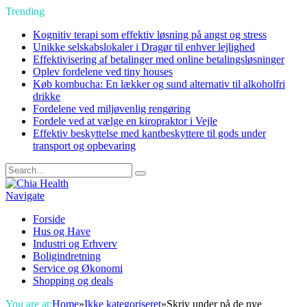
Trending
Kognitiv terapi som effektiv løsning på angst og stress
Unikke selskabslokaler i Dragør til enhver lejlighed
Effektivisering af betalinger med online betalingsløsninger
Oplev fordelene ved tiny houses
Køb kombucha: En lækker og sund alternativ til alkoholfri
drikke
Fordelene ved miljøvenlig rengøring
Fordele ved at vælge en kiropraktor i Vejle
Effektiv beskyttelse med kantbeskyttere til gods under
transport og opbevaring
Navigate
Forside
Hus og Have
Industri og Erhverv
Boligindretning
Service og Økonomi
Shopping og deals
You are at:
Home
»
Ikke kategoriseret
»
Skriv under på de nye