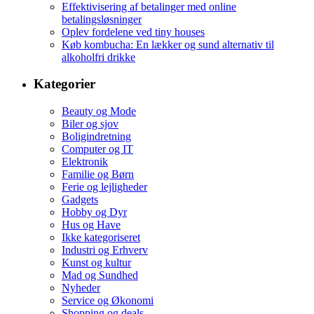
Effektivisering af betalinger med online
betalingsløsninger
Oplev fordelene ved tiny houses
Køb kombucha: En lækker og sund alternativ til
alkoholfri drikke
Kategorier
Beauty og Mode
Biler og sjov
Boligindretning
Computer og IT
Elektronik
Familie og Børn
Ferie og lejligheder
Gadgets
Hobby og Dyr
Hus og Have
Ikke kategoriseret
Industri og Erhverv
Kunst og kultur
Mad og Sundhed
Nyheder
Service og Økonomi
Shopping og deals