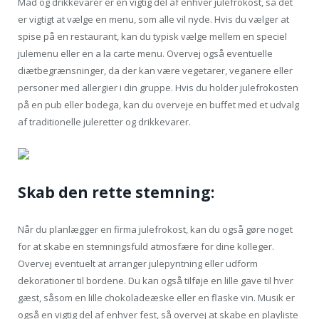
Mad og drikkevarer er en vigtig del af enhver julefrokost, så det
er vigtigt at vælge en menu, som alle vil nyde. Hvis du vælger at
spise på en restaurant, kan du typisk vælge mellem en speciel
julemenu eller en a la carte menu. Overvej også eventuelle
diætbegrænsninger, da der kan være vegetarer, veganere eller
personer med allergier i din gruppe. Hvis du holder julefrokosten
på en pub eller bodega, kan du overveje en buffet med et udvalg
af traditionelle juleretter og drikkevarer.
Skab den rette stemning:
Når du planlægger en firma julefrokost, kan du også gøre noget
for at skabe en stemningsfuld atmosfære for dine kolleger.
Overvej eventuelt at arranger julepyntning eller udform
dekorationer til bordene. Du kan også tilføje en lille gave til hver
gæst, såsom en lille chokoladeæske eller en flaske vin. Musik er
også en vigtig del af enhver fest, så overvej at skabe en playliste