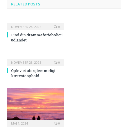
RELATED
POSTS
NOVEMBER 24, 2025
0
Find din drømmeferiebolig i
udlandet
NOVEMBER 23, 2025
0
Oplev et uforglemmeligt
kæresteophold
MAJ 1, 2024
0