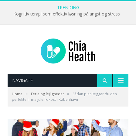
TRENDING
Kognitiv terapi som effektiv løsning på angst og stress
NAVIGATE
»
»
Home
Ferie og lejligheder
Sådan planlægger du den
perfekte firma julefrokost i København