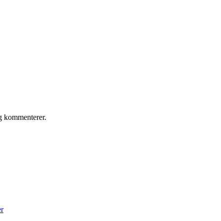
eg kommenterer.
er