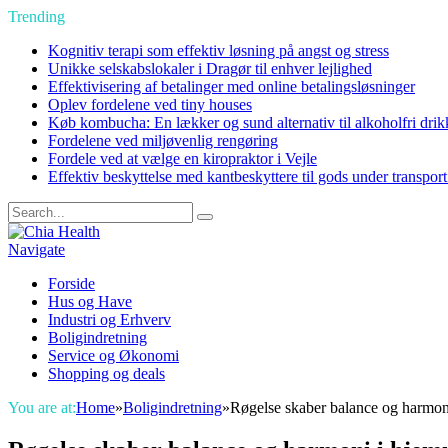
Trending
Kognitiv terapi som effektiv løsning på angst og stress
Unikke selskabslokaler i Dragør til enhver lejlighed
Effektivisering af betalinger med online betalingsløsninger
Oplev fordelene ved tiny houses
Køb kombucha: En lækker og sund alternativ til alkoholfri drik
Fordelene ved miljøvenlig rengøring
Fordele ved at vælge en kiropraktor i Vejle
Effektiv beskyttelse med kantbeskyttere til gods under transpor
Navigate
Forside
Hus og Have
Industri og Erhverv
Boligindretning
Service og Økonomi
Shopping og deals
You are at:
Home
»
Boligindretning
»
Røgelse skaber balance og harmon