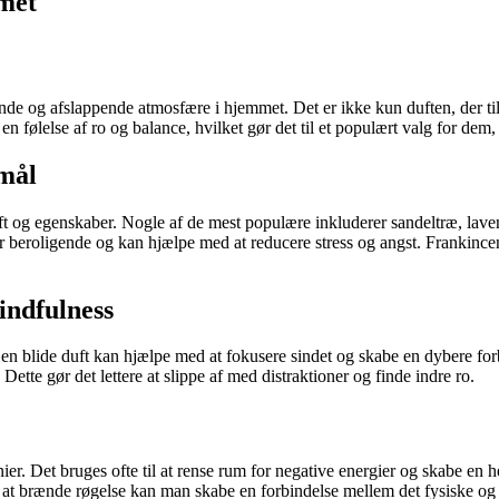
met
ende og afslappende atmosfære i hjemmet. Det er ikke kun duften, der t
n følelse af ro og balance, hvilket gør det til et populært valg for dem
rmål
ft og egenskaber. Nogle af de mest populære inkluderer sandeltræ, lave
 beroligende og kan hjælpe med at reducere stress og angst. Frankincens
indfulness
 blide duft kan hjælpe med at fokusere sindet og skabe en dybere forbin
Dette gør det lettere at slippe af med distraktioner og finde indre ro.
nier. Det bruges ofte til at rense rum for negative energier og skabe en 
brænde røgelse kan man skabe en forbindelse mellem det fysiske og det å