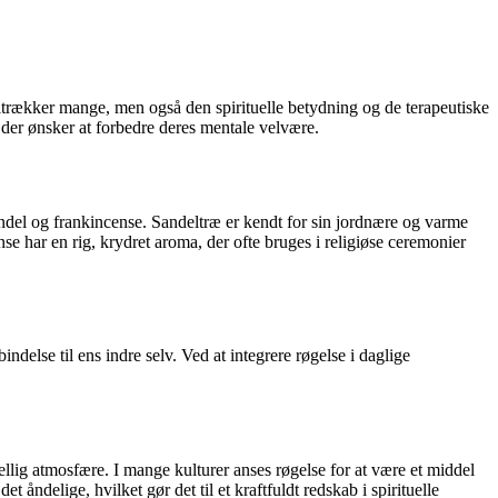
iltrækker mange, men også den spirituelle betydning og de terapeutiske
, der ønsker at forbedre deres mentale velvære.
ndel og frankincense. Sandeltræ er kendt for sin jordnære og varme
e har en rig, krydret aroma, der ofte bruges i religiøse ceremonier
delse til ens indre selv. Ved at integrere røgelse i daglige
hellig atmosfære. I mange kulturer anses røgelse for at være et middel
ndelige, hvilket gør det til et kraftfuldt redskab i spirituelle