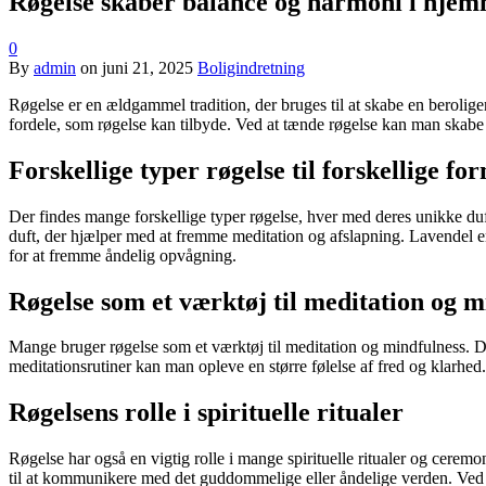
Røgelse skaber balance og harmoni i hjem
0
By
admin
on
juni 21, 2025
Boligindretning
Røgelse er en ældgammel tradition, der bruges til at skabe en berolig
fordele, som røgelse kan tilbyde. Ved at tænde røgelse kan man skabe e
Forskellige typer røgelse til forskellige fo
Der findes mange forskellige typer røgelse, hver med deres unikke du
duft, der hjælper med at fremme meditation og afslapning. Lavendel er
for at fremme åndelig opvågning.
Røgelse som et værktøj til meditation og m
Mange bruger røgelse som et værktøj til meditation og mindfulness. Den
meditationsrutiner kan man opleve en større følelse af fred og klarhed. 
Røgelsens rolle i spirituelle ritualer
Røgelse har også en vigtig rolle i mange spirituelle ritualer og ceremo
til at kommunikere med det guddommelige eller åndelige verden. Ved at 