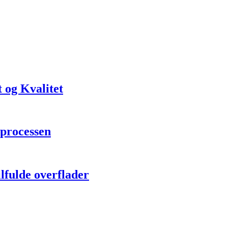
t og Kvalitet
sprocessen
lfulde overflader