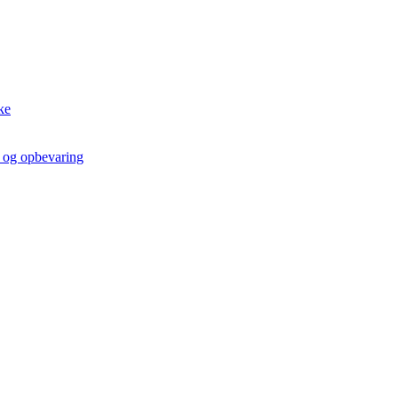
ke
t og opbevaring