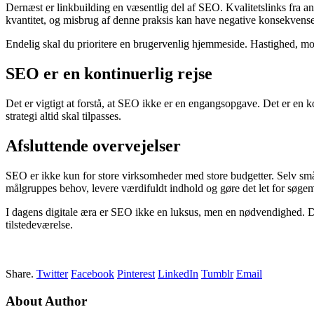
Dernæst er linkbuilding en væsentlig del af SEO. Kvalitetslinks fra a
kvantitet, og misbrug af denne praksis kan have negative konsekvense
Endelig skal du prioritere en brugervenlig hjemmeside. Hastighed, mobil
SEO er en kontinuerlig rejse
Det er vigtigt at forstå, at SEO ikke er en engangsopgave. Det er e
strategi altid skal tilpasses.
Afsluttende overvejelser
SEO er ikke kun for store virksomheder med store budgetter. Selv sm
målgruppes behov, levere værdifuldt indhold og gøre det let for søgem
I dagens digitale æra er SEO ikke en luksus, men en nødvendighed. Det e
tilstedeværelse.
Share.
Twitter
Facebook
Pinterest
LinkedIn
Tumblr
Email
About Author