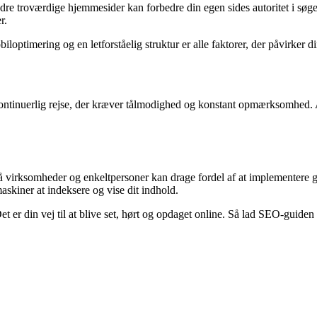
ndre troværdige hjemmesider kan forbedre din egen sides autoritet i søge
r.
optimering og en letforståelig struktur er alle faktorer, der påvirker di
n kontinuerlig rejse, der kræver tålmodighed og konstant opmærksomhed
å virksomheder og enkeltpersoner kan drage fordel af at implementere 
askiner at indeksere og vise dit indhold.
r din vej til at blive set, hørt og opdaget online. Så lad SEO-guiden væ