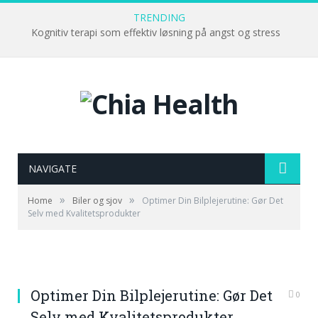
TRENDING
Kognitiv terapi som effektiv løsning på angst og stress
NAVIGATE
»
»
Home
Biler og sjov
Optimer Din Bilplejerutine: Gør Det
Selv med Kvalitetsprodukter
Optimer Din Bilplejerutine: Gør Det
0
Selv med Kvalitetsprodukter