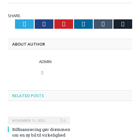
SHARE.
Twitter
Facebook
Pinterest
LinkedIn
Tumblr
Email
ABOUT AUTHOR
ADMIN
Website
RELATED
POSTS
NOVEMBER 11, 2025
0
Bilfinansiering gør drømmen
om en ny bil til virkelighed