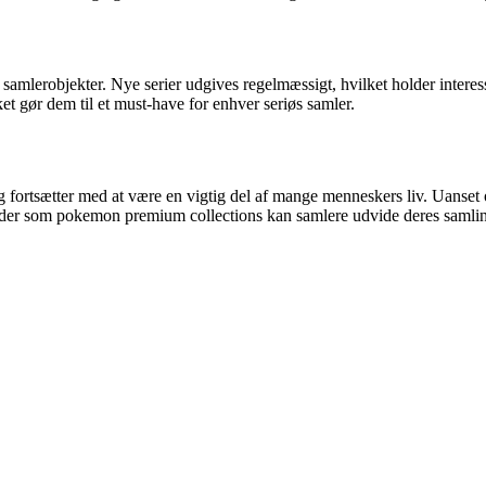
 samlerobjekter. Nye serier udgives regelmæssigt, hvilket holder intere
lket gør dem til et must-have for enhver seriøs samler.
 fortsætter med at være en vigtig del af mange menneskers liv. Uanset o
er som pokemon premium collections kan samlere udvide deres samling