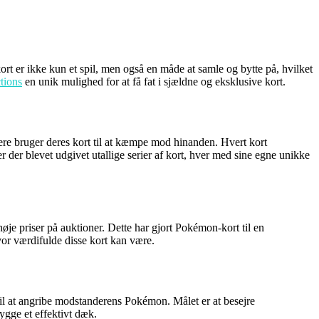
rt er ikke kun et spil, men også en måde at samle og bytte på, hvilket
tions
en unik mulighed for at få fat i sjældne og eksklusive kort.
lere bruger deres kort til at kæmpe mod hinanden. Hvert kort
 der blevet udgivet utallige serier af kort, hver med sine egne unikke
je priser på auktioner. Dette har gjort Pokémon-kort til en
hvor værdifulde disse kort kan være.
m til at angribe modstanderens Pokémon. Målet er at besejre
ygge et effektivt dæk.