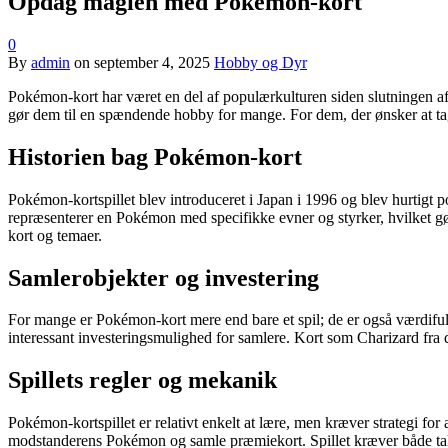
Opdag magien med Pokémon-kort
0
By
admin
on
september 4, 2025
Hobby og Dyr
Pokémon-kort har været en del af populærkulturen siden slutningen af 
gør dem til en spændende hobby for mange. For dem, der ønsker at tag
Historien bag Pokémon-kort
Pokémon-kortspillet blev introduceret i Japan i 1996 og blev hurtigt p
repræsenterer en Pokémon med specifikke evner og styrker, hvilket gør
kort og temaer.
Samlerobjekter og investering
For mange er Pokémon-kort mere end bare et spil; de er også værdifuld
interessant investeringsmulighed for samlere. Kort som Charizard fra de
Spillets regler og mekanik
Pokémon-kortspillet er relativt enkelt at lære, men kræver strategi for
modstanderens Pokémon og samle præmiekort. Spillet kræver både takti