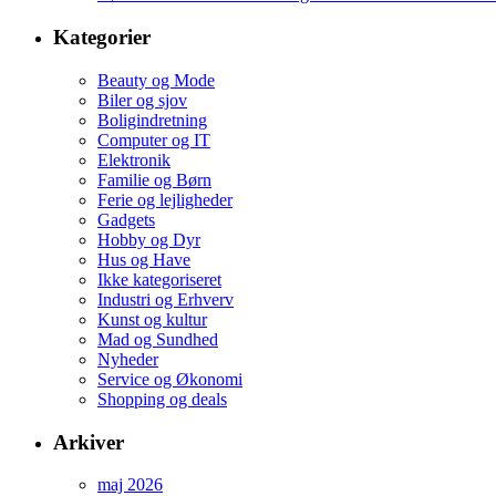
Kategorier
Beauty og Mode
Biler og sjov
Boligindretning
Computer og IT
Elektronik
Familie og Børn
Ferie og lejligheder
Gadgets
Hobby og Dyr
Hus og Have
Ikke kategoriseret
Industri og Erhverv
Kunst og kultur
Mad og Sundhed
Nyheder
Service og Økonomi
Shopping og deals
Arkiver
maj 2026