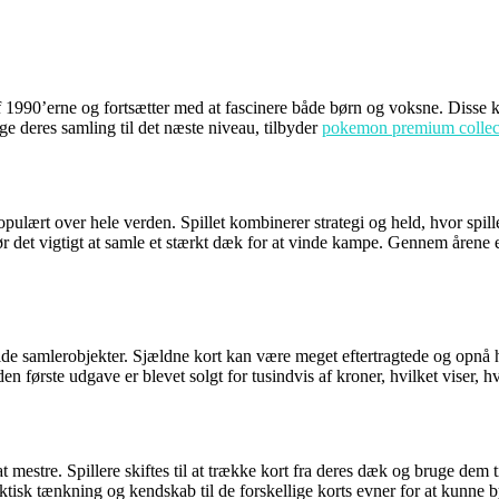
1990’erne og fortsætter med at fascinere både børn og voksne. Disse ko
e deres samling til det næste niveau, tilbyder
pokemon premium collec
opulært over hele verden. Spillet kombinerer strategi og held, hvor spil
 det vigtigt at samle et stærkt dæk for at vinde kampe. Gennem årene er
e samlerobjekter. Sjældne kort kan være meget eftertragtede og opnå hø
n første udgave er blevet solgt for tusindvis af kroner, hvilket viser, 
 at mestre. Spillere skiftes til at trække kort fra deres dæk og bruge de
sk tænkning og kendskab til de forskellige korts evner for at kunne b