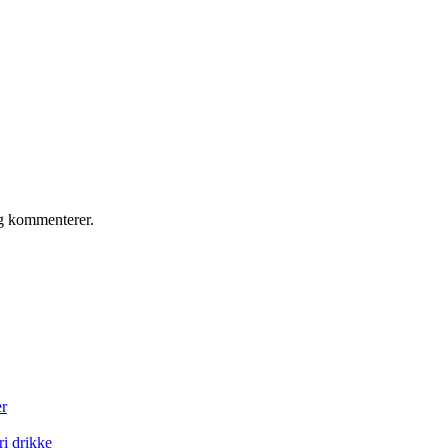
eg kommenterer.
er
ri drikke