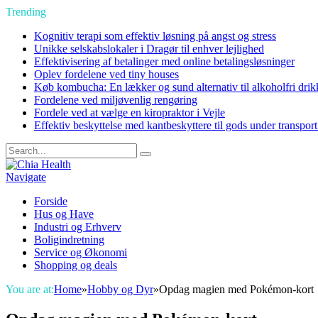
Trending
Kognitiv terapi som effektiv løsning på angst og stress
Unikke selskabslokaler i Dragør til enhver lejlighed
Effektivisering af betalinger med online betalingsløsninger
Oplev fordelene ved tiny houses
Køb kombucha: En lækker og sund alternativ til alkoholfri drik
Fordelene ved miljøvenlig rengøring
Fordele ved at vælge en kiropraktor i Vejle
Effektiv beskyttelse med kantbeskyttere til gods under transpor
Navigate
Forside
Hus og Have
Industri og Erhverv
Boligindretning
Service og Økonomi
Shopping og deals
You are at:
Home
»
Hobby og Dyr
»
Opdag magien med Pokémon-kort