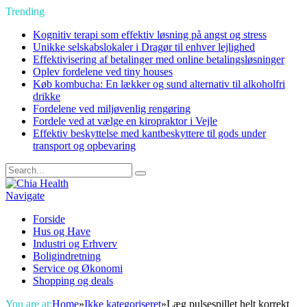
Trending
Kognitiv terapi som effektiv løsning på angst og stress
Unikke selskabslokaler i Dragør til enhver lejlighed
Effektivisering af betalinger med online betalingsløsninger
Oplev fordelene ved tiny houses
Køb kombucha: En lækker og sund alternativ til alkoholfri
drikke
Fordelene ved miljøvenlig rengøring
Fordele ved at vælge en kiropraktor i Vejle
Effektiv beskyttelse med kantbeskyttere til gods under
transport og opbevaring
Navigate
Forside
Hus og Have
Industri og Erhverv
Boligindretning
Service og Økonomi
Shopping og deals
You are at:
Home
»
Ikke kategoriseret
»
Læg pulsespillet helt korrekt