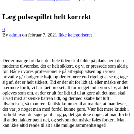
Læg pulsespillet helt korrekt
0
By
admin
on
februar 7, 2021
Ikke kategoriseret
Der er mange brikker, der hele tiden skal falde på plads her i den
moderne tilværelse, det er helt sikkert, og vi er pressede som aldrig
før. Både i vores professionelle på arbejdspladsen og i vores
privatliv går bølgerne højt, og der er mere end rigeligt at se og tage
sig af, det er helt sikkert. Tid er der alt for lidt af, eller måske er det
nærmere fordi, vi har fået presset alt for meget ind i vores liv, at det
opleves som om, at der er alt for lidt tid til at gøre alt det man skal.
Hvad med at sænke barren lidt, og dermed skabe lidt luft i
tilværelsen, så man rent faktisk kommer til at mærke, at man lever,
det var jo noget man med fordel kunne gøre. Vær lidt mere kritisk i
forhold hvad du siger ja til – og ja, det gør ikke noget, at man fra tid
til anden takker pænt nej, og selvom det måske føles forkert. Man
kan ikke altid rende til alt i alle mulige sammenhænge!!.