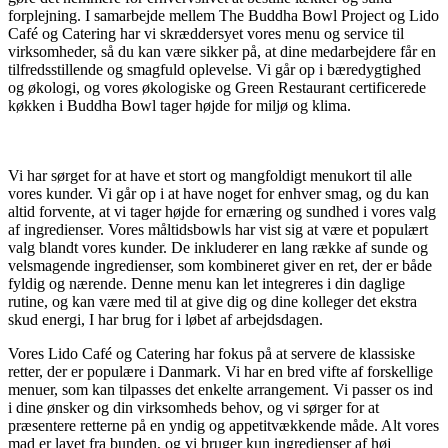
forplejning. I samarbejde mellem The Buddha Bowl Project og Lido
Café og Catering har vi skræddersyet vores menu og service til
virksomheder, så du kan være sikker på, at dine medarbejdere får en
tilfredsstillende og smagfuld oplevelse. Vi går op i bæredygtighed
og økologi, og vores økologiske og Green Restaurant certificerede
køkken i Buddha Bowl tager højde for miljø og klima.
Vi har sørget for at have et stort og mangfoldigt menukort til alle
vores kunder. Vi går op i at have noget for enhver smag, og du kan
altid forvente, at vi tager højde for ernæring og sundhed i vores valg
af ingredienser. Vores måltidsbowls har vist sig at være et populært
valg blandt vores kunder. De inkluderer en lang række af sunde og
velsmagende ingredienser, som kombineret giver en ret, der er både
fyldig og nærende. Denne menu kan let integreres i din daglige
rutine, og kan være med til at give dig og dine kolleger det ekstra
skud energi, I har brug for i løbet af arbejdsdagen.
Vores Lido Café og Catering har fokus på at servere de klassiske
retter, der er populære i Danmark. Vi har en bred vifte af forskellige
menuer, som kan tilpasses det enkelte arrangement. Vi passer os ind
i dine ønsker og din virksomheds behov, og vi sørger for at
præsentere retterne på en yndig og appetitvækkende måde. Alt vores
mad er lavet fra bunden, og vi bruger kun ingredienser af høj