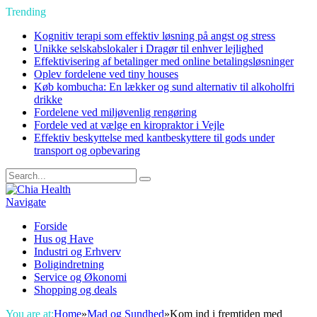
Trending
Kognitiv terapi som effektiv løsning på angst og stress
Unikke selskabslokaler i Dragør til enhver lejlighed
Effektivisering af betalinger med online betalingsløsninger
Oplev fordelene ved tiny houses
Køb kombucha: En lækker og sund alternativ til alkoholfri
drikke
Fordelene ved miljøvenlig rengøring
Fordele ved at vælge en kiropraktor i Vejle
Effektiv beskyttelse med kantbeskyttere til gods under
transport og opbevaring
Navigate
Forside
Hus og Have
Industri og Erhverv
Boligindretning
Service og Økonomi
Shopping og deals
You are at:
Home
»
Mad og Sundhed
»
Kom ind i fremtiden med