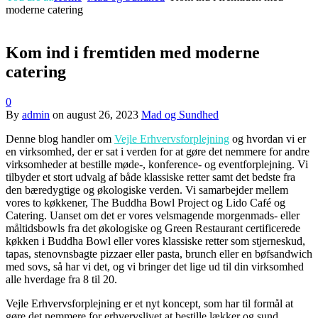
moderne catering
Kom ind i fremtiden med moderne
catering
0
By
admin
on
august 26, 2023
Mad og Sundhed
Denne blog handler om
Vejle Erhvervsforplejning
og hvordan vi er
en virksomhed, der er sat i verden for at gøre det nemmere for andre
virksomheder at bestille møde-, konference- og eventforplejning. Vi
tilbyder et stort udvalg af både klassiske retter samt det bedste fra
den bæredygtige og økologiske verden. Vi samarbejder mellem
vores to køkkener, The Buddha Bowl Project og Lido Café og
Catering. Uanset om det er vores velsmagende morgenmads- eller
måltidsbowls fra det økologiske og Green Restaurant certificerede
køkken i Buddha Bowl eller vores klassiske retter som stjerneskud,
tapas, stenovnsbagte pizzaer eller pasta, brunch eller en bøfsandwich
med sovs, så har vi det, og vi bringer det lige ud til din virksomhed
alle hverdage fra 8 til 20.
Vejle Erhvervsforplejning er et nyt koncept, som har til formål at
gøre det nemmere for erhvervslivet at bestille lækker og sund