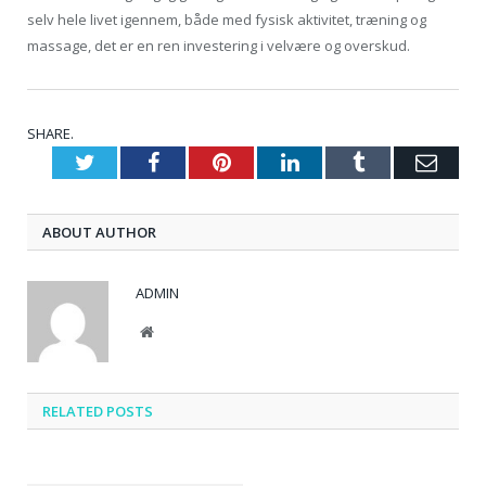
selv hele livet igennem, både med fysisk aktivitet, træning og
massage, det er en ren investering i velvære og overskud.
SHARE.
Twitter
Facebook
Pinterest
LinkedIn
Tumblr
Emai
ABOUT AUTHOR
ADMIN
Website
RELATED
POSTS