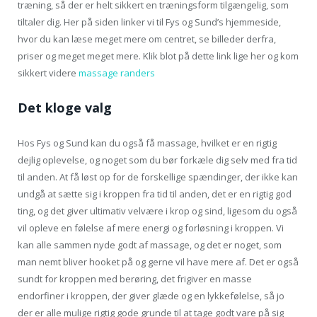
træning, så der er helt sikkert en træningsform tilgængelig, som
tiltaler dig. Her på siden linker vi til Fys og Sund’s hjemmeside,
hvor du kan læse meget mere om centret, se billeder derfra,
priser og meget meget mere. Klik blot på dette link lige her og kom
sikkert videre
massage randers
Det kloge valg
Hos Fys og Sund kan du også få massage, hvilket er en rigtig
dejlig oplevelse, og noget som du bør forkæle dig selv med fra tid
til anden. At få løst op for de forskellige spændinger, der ikke kan
undgå at sætte sig i kroppen fra tid til anden, det er en rigtig god
ting, og det giver ultimativ velvære i krop og sind, ligesom du også
vil opleve en følelse af mere energi og forløsning i kroppen. Vi
kan alle sammen nyde godt af massage, og det er noget, som
man nemt bliver hooket på og gerne vil have mere af. Det er også
sundt for kroppen med berøring, det frigiver en masse
endorfiner i kroppen, der giver glæde og en lykkefølelse, så jo
der er alle mulige rigtig gode grunde til at tage godt vare på sig