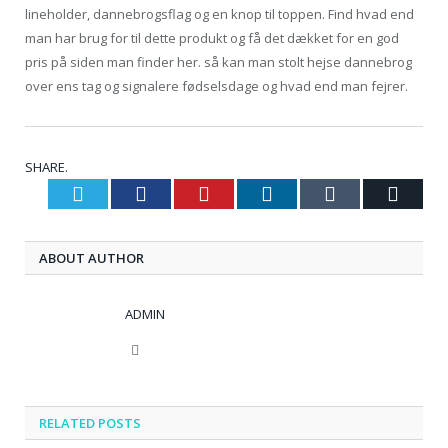
lineholder, dannebrogsflag og en knop til toppen. Find hvad end
man har brug for til dette produkt og få det dækket for en god
pris på siden man finder her. så kan man stolt hejse dannebrog
over ens tag og signalere fødselsdage og hvad end man fejrer.
SHARE.
Twitter
Facebook
Pinterest
LinkedIn
Tumblr
Email
ABOUT AUTHOR
ADMIN
Website
RELATED
POSTS