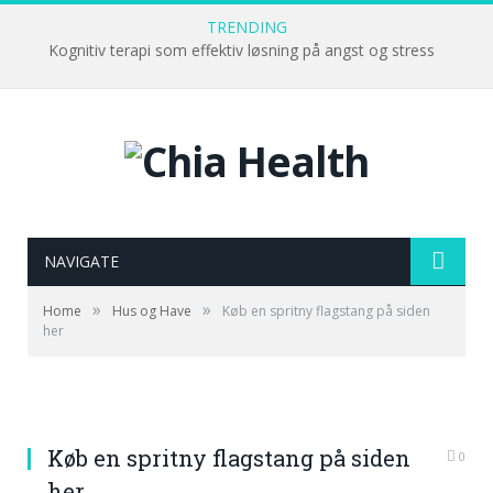
TRENDING
Kognitiv terapi som effektiv løsning på angst og stress
NAVIGATE
»
»
Home
Hus og Have
Køb en spritny flagstang på siden
her
Køb en spritny flagstang på siden
0
her