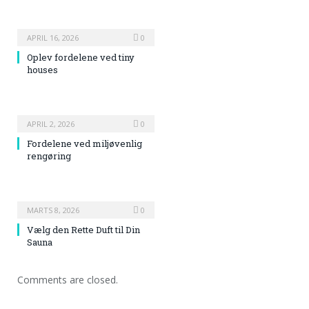
APRIL 16, 2026
0
Oplev fordelene ved tiny
houses
APRIL 2, 2026
0
Fordelene ved miljøvenlig
rengøring
MARTS 8, 2026
0
Vælg den Rette Duft til Din
Sauna
Comments are closed.