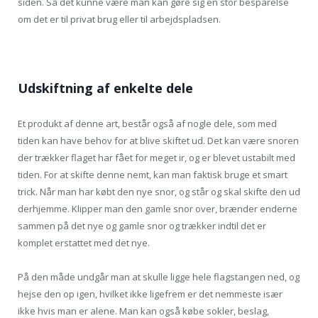
siden. Så det kunne være man kan gøre sig en stor besparelse
om det er til privat brug eller til arbejdspladsen.
Udskiftning af enkelte dele
Et produkt af denne art, består også af nogle dele, som med
tiden kan have behov for at blive skiftet ud. Det kan være snoren
der trækker flaget har fået for meget ir, og er blevet ustabilt med
tiden. For at skifte denne nemt, kan man faktisk bruge et smart
trick. Når man har købt den nye snor, og står og skal skifte den ud
derhjemme. Klipper man den gamle snor over, brænder enderne
sammen på det nye og gamle snor og trækker indtil det er
komplet erstattet med det nye.
På den måde undgår man at skulle ligge hele flagstangen ned, og
hejse den op igen, hvilket ikke ligefrem er det nemmeste især
ikke hvis man er alene. Man kan også købe sokler, beslag,