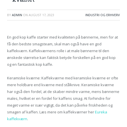
BY
ADMIN
ON
AUGUST 17, 2023
INDUSTRI OG ERHVERV
En god kop kaffe starter med kvaliteten på bønnerne, men for at
få den bedste smagsteam, skal man også have en god
kaffekværn. Kaffekværnens rolle i at male bønnerne til den
ønskede størrelse kan faktisk betyde forskellen på en god kop
og en fantastisk kop kaffe.
Keramiske kværne: Kaffekværne med keramiske kværne er ofte
mere holdbare end kværne med stålknive. Keramiske kværne
har også den fordel, at de skaber mindre varme, mens bønnerne
males, hvilket er en fordel for kaffens smag. At forhindre for
meget varme er især vigtigt, da det kan påvirke friskheden og
smagen af kaffen. Læs mere om kaffekværner her
Eureka
kaffekværn
.