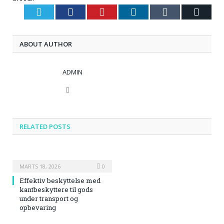
Twitter
Facebook
Pinterest
LinkedIn
Tumblr
Email
ABOUT AUTHOR
ADMIN
Website
RELATED
POSTS
MARTS 18, 2026
0
Effektiv beskyttelse med
kantbeskyttere til gods
under transport og
opbevaring