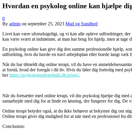
Hvordan en psykolog online kan hjælpe dig
0
By
admin
on
september 25, 2023
Mad og Sundhed
Livet kan være uforudsigeligt, og vi kan alle opleve udfordringer, de
kan være svært at indrømme, at man har brug for hjælp, men at tage de
En psykolog online kan give dig den samme professionelle hjælp, som du
udfordring, hvis du havde en travl arbejdsplan eller boede langt væk fr
Når du har tilmeldt dig online terapi, vil du have en anmeldelsessamta
at forstå, hvad der foregår i dit liv. Hvis du føler dig fortrolig med 
her
https://psykologmalenebuhl.dk/priser/
.
Når du fortsætter med online terapi, vil din psykolog hjælpe dig med at
samarbejde med dig for at finde en løsning, der fungerer for dig. De v
Online terapi betyder også, at du ikke behøver at bekymre dig om st
Online terapi giver dig mulighed for at tale med en professionel fra di
Conclusion: