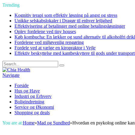
Trending
Kognitiv terapi som effektiv løsning på angst og stress
Unikke selskabslokaler i Dragør til enhver lejlighed
Effektivisering af betalinger med online betalingsløsninger
Oplev fordelene ved tiny houses
Køb kombucha: En lækker og sund alternativ til alkoholfri drik
Fordelene ved miljøvenlig rengøring
Fordele ved at vælge en kiropraktor i Vejle
Effektiv beskyttelse med kantbeskyttere til gods under transpor
Navigate
Forside
Hus og Have
Industri og Erhverv
Boligindretning
Service og Økonomi
Shopping og deals
You are at:
Home
»
Mad og Sundhed
»
Hvordan en psykolog online kan 