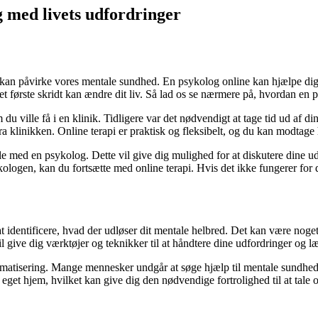
 med livets udfordringer
r kan påvirke vores mentale sundhed. En psykolog online kan hjælpe dig
t første skridt kan ændre dit liv. Så lad os se nærmere på, hvordan en
 ville få i en klinik. Tidligere var det nødvendigt at tage tid ud af d
a klinikken. Online terapi er praktisk og fleksibelt, og du kan modtage 
le med en psykolog. Dette vil give dig mulighed for at diskutere dine ud
psykologen, kan du fortsætte med online terapi. Hvis det ikke fungerer fo
 identificere, hvad der udløser dit mentale helbred. Det kan være noget,
il give dig værktøjer og teknikker til at håndtere dine udfordringer og 
igmatisering. Mange mennesker undgår at søge hjælp til mentale sundhe
t eget hjem, hvilket kan give dig den nødvendige fortrolighed til at tale