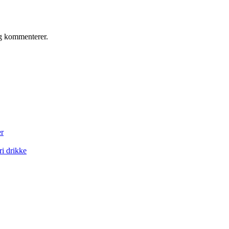
eg kommenterer.
er
ri drikke