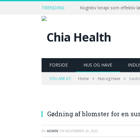
TRENDING
Kognitiv terapi som effektiv l
FORSIDE
HUS OG HAVE
INDU
»
»
YOU ARE AT:
Home
Hus og Have
Gødni
Gødning af blomster for en s
BY
ADMIN
ON
NOVEMBER 20, 2022