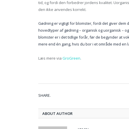
tid, og fordi den forbedrer jordens kvalitet. Uorg
den ikke anvendes korrekt.
Gødning er vigtigt for blomster, fordi det giver dem 
hovedtyper af gødning – organisk og uorganisk – og
blomster er i det tidlige forår, før de begynder a
mere end én gang, hvis du bor i et område med en
Læs mere via
GroGreen
.
SHARE.
ABOUT AUTHOR