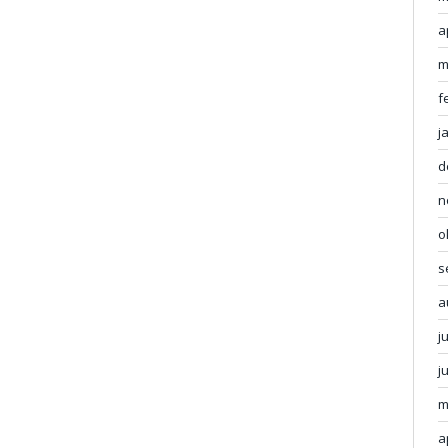
a
m
f
j
d
n
o
s
a
j
j
m
a