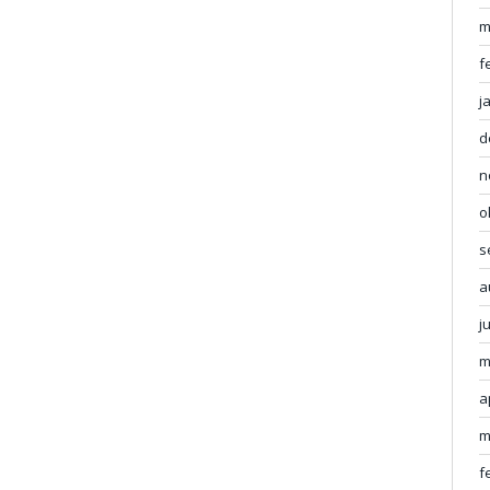
m
f
j
d
n
o
s
a
j
m
a
m
f