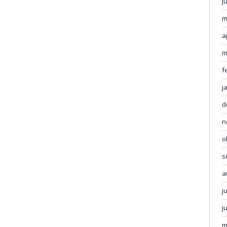
j
m
a
m
f
j
d
n
o
s
a
j
j
m