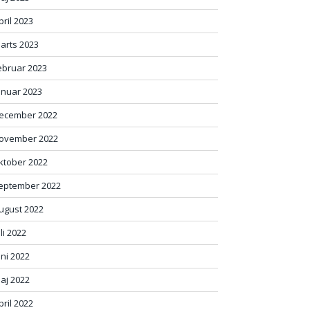
pril 2023
arts 2023
ebruar 2023
anuar 2023
ecember 2022
ovember 2022
ktober 2022
eptember 2022
ugust 2022
uli 2022
uni 2022
aj 2022
pril 2022