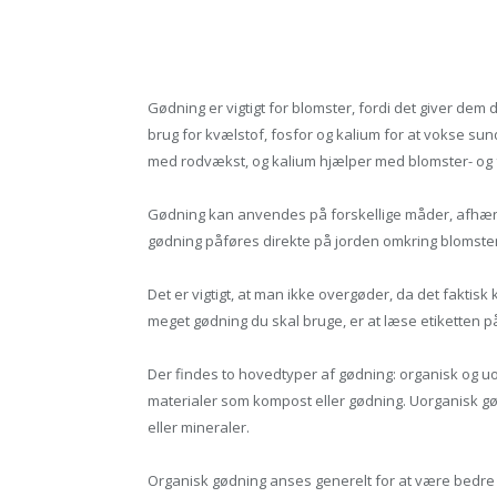
Gødning er vigtigt for blomster, fordi det giver dem 
brug for kvælstof, fosfor og kalium for at vokse su
med rodvækst, og kalium hjælper med blomster- og 
Gødning kan anvendes på forskellige måder, afhæng
gødning påføres direkte på jorden omkring blomst
Det er vigtigt, at man ikke overgøder, da det fakti
meget gødning du skal bruge, er at læse etiketten 
Der findes to hovedtyper af gødning: organisk og uo
materialer som kompost eller gødning. Uorganisk gød
eller mineraler.
Organisk gødning anses generelt for at være bedre f