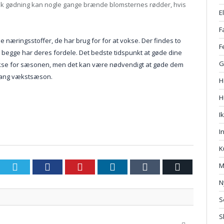
anisk gødning kan nogle gange brænde blomsternes rødder, hvis
E
F
de næringsstoffer, de har brug for for at vokse. Der findes to
F
 begge har deres fordele. Det bedste tidspunkt at gøde dine
G
t vokse for sæsonen, men det kan være nødvendigt at gøde dem
 lang vækstsæson.
H
H
I
I
K
M
Twitter
Facebook
Pinterest
LinkedIn
Tumblr
Email
N
S
S