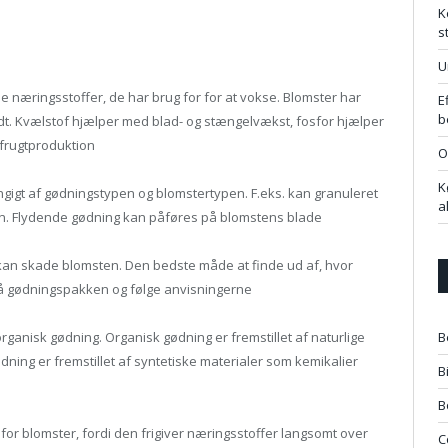
K
s
U
de næringsstoffer, de har brug for for at vokse. Blomster har
E
b
ndt. Kvælstof hjælper med blad- og stængelvækst, fosfor hjælper
frugtproduktion
O
K
igt af gødningstypen og blomstertypen. F.eks. kan granuleret
a
en. Flydende gødning kan påføres på blomstens blade
sk kan skade blomsten. Den bedste måde at finde ud af, hvor
på gødningspakken og følge anvisningerne
B
rganisk gødning. Organisk gødning er fremstillet af naturlige
ning er fremstillet af syntetiske materialer som kemikalier
B
B
or blomster, fordi den frigiver næringsstoffer langsomt over
C