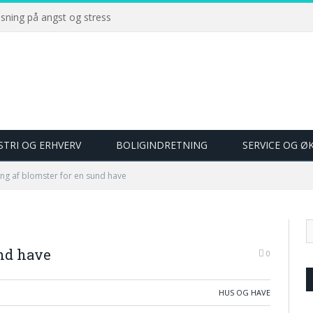
øsning på angst og stress
STRI OG ERHVERV
BOLIGINDRETNING
SERVICE OG 
ng af blomster for en sund have
und have
0
HUS OG HAVE