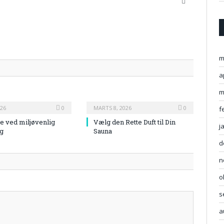
Website
m
a
m
026
0
MARTS 8, 2026
0
f
e ved miljøvenlig
Vælg den Rette Duft til Din
j
g
Sauna
d
n
o
s
a