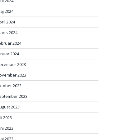
uni 2024
aj 2024
pril 2024
arts 2024
ebruar 2024
anuar 2024
ecember 2023
ovember 2023
ktober 2023
eptember 2023
ugust 2023
uli 2023
uni 2023
aj 2023