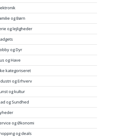
lektronik
amilie og Børn
erie og lejligheder
adgets
obby og Dyr
us og Have
kke kategoriseret
ndustri og Erhverv
unst og kultur
ad og Sundhed
yheder
ervice og Økonomi
hopping og deals