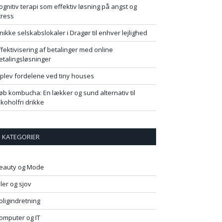
ognitiv terapi som effektiv løsning på angst og
tress
nikke selskabslokaler i Dragør til enhver lejlighed
ffektivisering af betalinger med online
etalingsløsninger
plev fordelene ved tiny houses
øb kombucha: En lækker og sund alternativ til
lkoholfri drikke
KATEGORIER
eauty og Mode
iler og sjov
oligindretning
omputer og IT