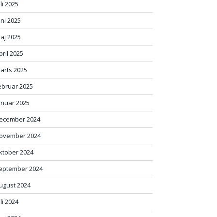
uli 2025
uni 2025
aj 2025
pril 2025
arts 2025
ebruar 2025
anuar 2025
ecember 2024
ovember 2024
ktober 2024
eptember 2024
ugust 2024
uli 2024