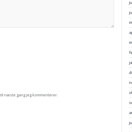
j
j
m
a
m
f
j
d
n
o
til næste gang jeg kommenterer.
s
a
j