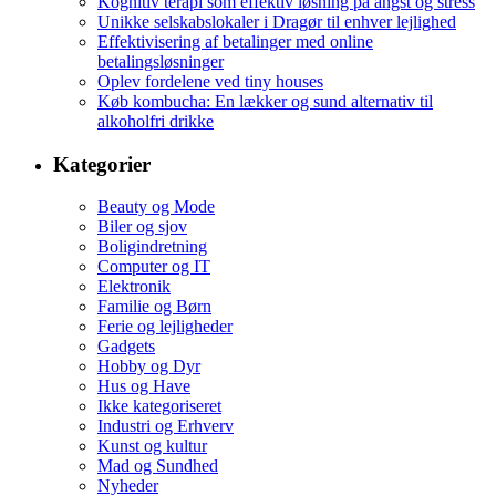
Kognitiv terapi som effektiv løsning på angst og stress
Unikke selskabslokaler i Dragør til enhver lejlighed
Effektivisering af betalinger med online
betalingsløsninger
Oplev fordelene ved tiny houses
Køb kombucha: En lækker og sund alternativ til
alkoholfri drikke
Kategorier
Beauty og Mode
Biler og sjov
Boligindretning
Computer og IT
Elektronik
Familie og Børn
Ferie og lejligheder
Gadgets
Hobby og Dyr
Hus og Have
Ikke kategoriseret
Industri og Erhverv
Kunst og kultur
Mad og Sundhed
Nyheder