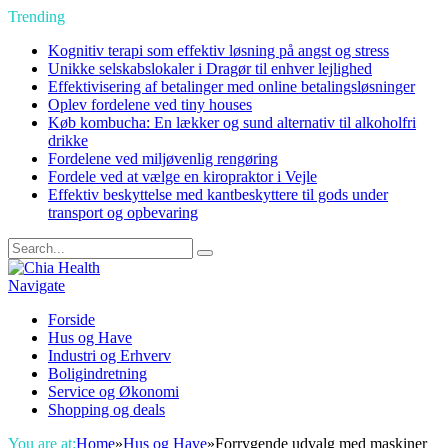
Trending
Kognitiv terapi som effektiv løsning på angst og stress
Unikke selskabslokaler i Dragør til enhver lejlighed
Effektivisering af betalinger med online betalingsløsninger
Oplev fordelene ved tiny houses
Køb kombucha: En lækker og sund alternativ til alkoholfri
drikke
Fordelene ved miljøvenlig rengøring
Fordele ved at vælge en kiropraktor i Vejle
Effektiv beskyttelse med kantbeskyttere til gods under
transport og opbevaring
Navigate
Forside
Hus og Have
Industri og Erhverv
Boligindretning
Service og Økonomi
Shopping og deals
You are at:
Home
»
Hus og Have
»
Forrygende udvalg med maskiner