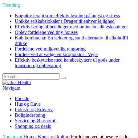
Trending
Kognitiv terapi som effektiv løsning på angst og stress
Unikke selskabslokaler i Dragør til enhver lejlighed
Effektivisering af betalinger med online betalingsløsninger
Oplev fordelene ved tiny houses
Køb kombucha: En lækker og sund alternativ til alkoholfri
drikke
Fordelene ved miljøvenlig rengøring
Fordele ved at vælge en kiropraktor i Vejle
Effektiv beskyttelse med kantbeskyttere til gods under
transport og opbevaring
Navigate
Forside
Hus og Have
Industri og Erhverv
Boligindretning
Service og Økonomi
Shopping og deals
You are at:
Home
»
Kunst og kultur
»
Fordelene ved at besøge Lido