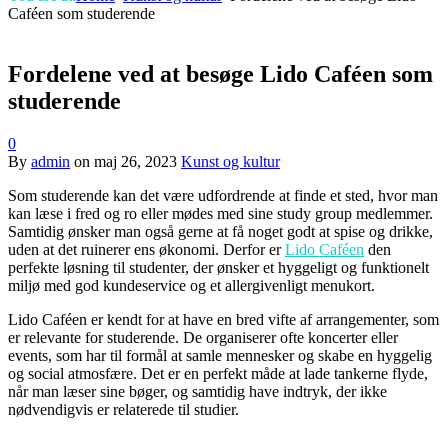
Caféen som studerende
Fordelene ved at besøge Lido Caféen som
studerende
0
By
admin
on
maj 26, 2023
Kunst og kultur
Som studerende kan det være udfordrende at finde et sted, hvor man
kan læse i fred og ro eller mødes med sine study group medlemmer.
Samtidig ønsker man også gerne at få noget godt at spise og drikke,
uden at det ruinerer ens økonomi. Derfor er
Lido Caféen
den
perfekte løsning til studenter, der ønsker et hyggeligt og funktionelt
miljø med god kundeservice og et allergivenligt menukort.
Lido Caféen er kendt for at have en bred vifte af arrangementer, som
er relevante for studerende. De organiserer ofte koncerter eller
events, som har til formål at samle mennesker og skabe en hyggelig
og social atmosfære. Det er en perfekt måde at lade tankerne flyde,
når man læser sine bøger, og samtidig have indtryk, der ikke
nødvendigvis er relaterede til studier.