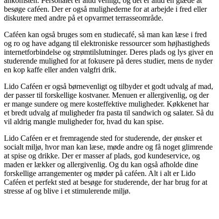
ankomsten. Personalet er altid venligt, og det er altid en glæde at
besøge caféen. Der er også mulighederne for at arbejde i fred eller
diskutere med andre på et opvarmet terrasseområde.
Caféen kan også bruges som en studiecafé, så man kan læse i fred
og ro og have adgang til elektroniske ressourcer som højhastigheds
internetforbindelse og strømtilslutninger. Deres plads og lys giver en
studerende mulighed for at fokusere på deres studier, mens de nyder
en kop kaffe eller anden valgfri drik.
Lido Caféen er også børnevenligt og tilbyder et godt udvalg af mad,
der passer til forskellige kostvaner. Menuen er allergivenlig, og der
er mange sundere og mere kosteffektive muligheder. Køkkenet har
et bredt udvalg af muligheder fra pasta til sandwich og salater. Så du
vil aldrig mangle muligheder for, hvad du kan spise.
Lido Caféen er et fremragende sted for studerende, der ønsker et
socialt miljø, hvor man kan læse, møde andre og få noget glimrende
at spise og drikke. Der er masser af plads, god kundeservice, og
maden er lækker og allergivenlig. Og du kan også afholde dine
forskellige arrangementer og møder på caféen. Alt i alt er Lido
Caféen et perfekt sted at besøge for studerende, der har brug for at
stresse af og blive i et stimulerende miljø.