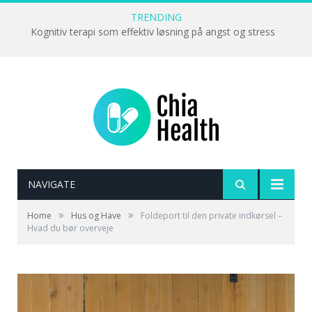
TRENDING
Kognitiv terapi som effektiv løsning på angst og stress
NAVIGATE
»
»
Home
Hus og Have
Foldeport til den private indkørsel –
Hvad du bør overveje