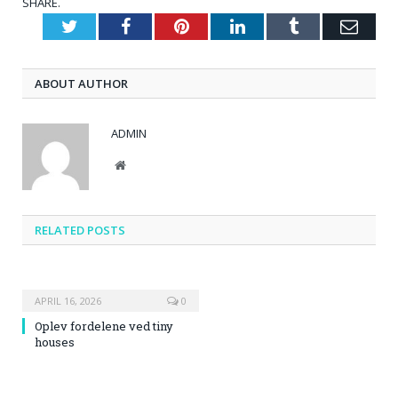
SHARE.
Twitter
Facebook
Pinterest
LinkedIn
Tumblr
Emai
ABOUT AUTHOR
ADMIN
Website
RELATED
POSTS
APRIL 16, 2026
0
Oplev fordelene ved tiny
houses