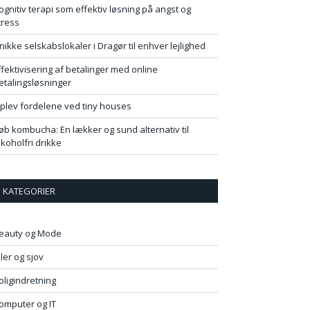
ognitiv terapi som effektiv løsning på angst og
tress
nikke selskabslokaler i Dragør til enhver lejlighed
ffektivisering af betalinger med online
etalingsløsninger
plev fordelene ved tiny houses
øb kombucha: En lækker og sund alternativ til
lkoholfri drikke
KATEGORIER
eauty og Mode
iler og sjov
oligindretning
omputer og IT