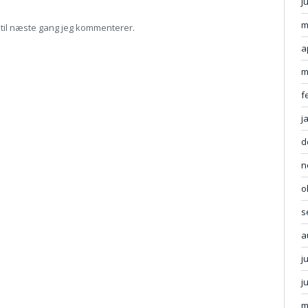
j
m
til næste gang jeg kommenterer.
a
m
f
j
d
n
o
s
a
j
j
m