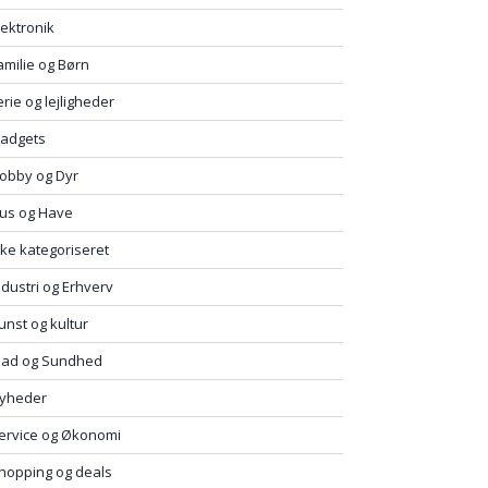
lektronik
amilie og Børn
erie og lejligheder
adgets
obby og Dyr
us og Have
kke kategoriseret
ndustri og Erhverv
unst og kultur
ad og Sundhed
yheder
ervice og Økonomi
hopping og deals