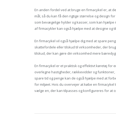
En anden fordel ved at bruge en firmacykel er, at de
mål, så du kan få den rigtige størrelse og design f
som bevægelige hylder og kasser, som kan hjælpe me
af firmacykler kan også hjælpe med at designe og til
En firmacykel vil også hjælpe dig med at spare peng
skattefordele eller tilskud til virksomheder, der bru
tilskud, der kan gøre din virksomhed mere bæredygt
En firmacykel er et praktisk og effektivt køretøj for
overlegne hastigheder, rækkevidder og funktioner, de
spare tid og penge kan de også hjælpe med at forbe
for miljøet. Hvis du overvejer at købe en firmacyke
vælge en, der kan tilpasses og konfigureres for at o