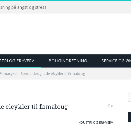
øsning på angst og stress
STRI OG ERHVERV
BOLIGINDRETNING
SERVICE OG 
Firmacykel – Specialdesignede elcykler til firmabrug
 elcykler til firmabrug
0
INDUSTRI OG ERHVERV