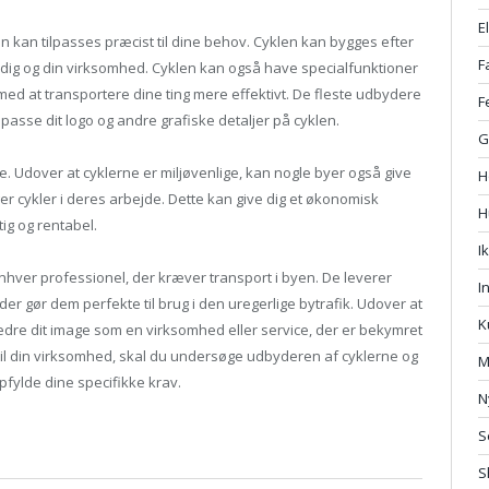
E
n kan tilpasses præcist til dine behov. Cyklen kan bygges efter
F
or dig og din virksomhed. Cyklen kan også have specialfunktioner
d at transportere dine ting mere effektivt. De fleste udbydere
F
passe dit logo og andre grafiske detaljer på cyklen.
G
e. Udover at cyklerne er miljøvenlige, kan nogle byer også give
H
ger cykler i deres arbejde. Dette kan give dig et økonomisk
H
ig og rentabel.
I
 enhver professionel, der kræver transport i byen. De leverer
I
r gør dem perfekte til brug i den uregerlige bytrafik. Udover at
K
dre dit image som en virksomhed eller service, der er bekymret
l til din virksomhed, skal du undersøge udbyderen af cyklerne og
M
pfylde dine specifikke krav.
N
S
S