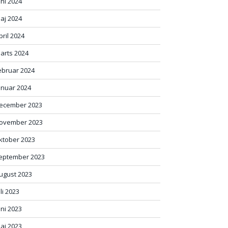
uni 2024
aj 2024
pril 2024
arts 2024
ebruar 2024
anuar 2024
ecember 2023
ovember 2023
ktober 2023
eptember 2023
ugust 2023
uli 2023
uni 2023
aj 2023