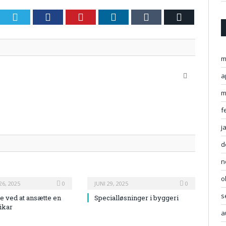
Twitter
Facebook
Pinterest
LinkedIn
Tumblr
Email
m
a
Website
m
f
j
d
n
o
6, 2025
0
JUNI 29, 2025
0
s
e ved at ansætte en
Specialløsninger i byggeri
ikar
a