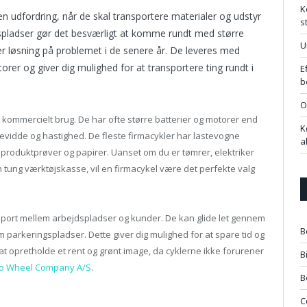
K
n udfordring, når de skal transportere materialer og udstyr
s
gspladser gør det besværligt at komme rundt med større
U
ær løsning på problemet i de senere år. De leveres med
er og giver dig mulighed for at transportere ting rundt i
E
b
O
ikt kommercielt brug. De har ofte større batterier og motorer end
K
kkevidde og hastighed. De fleste firmacykler har lastevogne
a
l produktprøver og papirer. Uanset om du er tømrer, elektriker
n tung værktøjskasse, vil en firmacykel være det perfekte valg
nsport mellem arbejdspladser og kunder. De kan glide let gennem
B
 parkeringspladser. Dette giver dig mulighed for at spare tid og
t opretholde et rent og grønt image, da cyklerne ikke forurener
B
o Wheel Company A/S
.
B
C