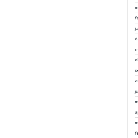
m
f
j
d
n
o
s
a
j
m
a
m
f