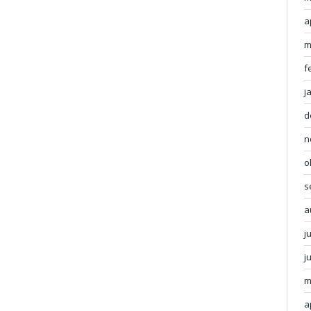
a
m
f
j
d
n
o
s
a
j
j
m
a