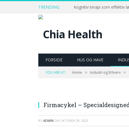
TRENDING
Kognitiv terapi som effektiv l
FORSIDE
HUS OG HAVE
INDU
»
»
YOU ARE AT:
Home
Industri og Erhverv
Firmacykel – Specialdesignede
BY
ADMIN
ON
OKTOBER 29, 2023