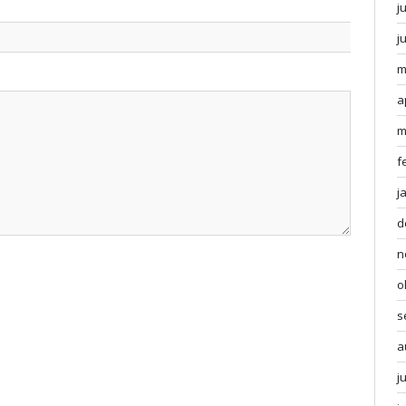
j
j
m
a
m
f
j
d
n
o
s
a
j