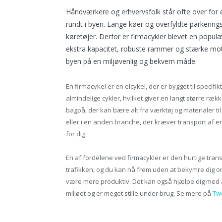
Håndværkere og erhvervsfolk står ofte over for e
rundt i byen. Lange køer og overfyldte parkerin
køretøjer. Derfor er firmacykler blevet en popul
ekstra kapacitet, robuste rammer og stærke motor
byen på en miljøvenlig og bekvem måde.
En firmacykel er en elcykel, der er bygget til specif
almindelige cykler, hvilket giver en langt større ræ
bagpå, der kan bære alt fra værktøj og materialer ti
eller i en anden branche, der kræver transport af e
for dig.
En af fordelene ved firmacykler er den hurtige tra
trafikken, og du kan nå frem uden at bekymre dig om
være mere produktiv. Det kan også hjælpe dig med a
miljøet og er meget stille under brug. Se mere på
Tw