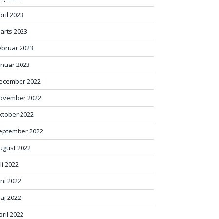
pril 2023
arts 2023
ebruar 2023
anuar 2023
ecember 2022
ovember 2022
ktober 2022
eptember 2022
ugust 2022
uli 2022
uni 2022
aj 2022
pril 2022