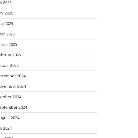
uli 2025
uni 2025
aj 2025
pril 2025
arts 2025
ebruar 2025
anuar 2025
ecember 2024
ovember 2024
ktober 2024
eptember 2024
ugust 2024
uli 2024