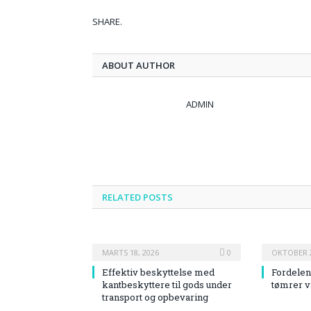
SHARE.
ABOUT AUTHOR
ADMIN
RELATED
POSTS
MARTS 18, 2026
0
OKTOBER 2
Effektiv beskyttelse med
Fordelen
kantbeskyttere til gods under
tømrer v
transport og opbevaring