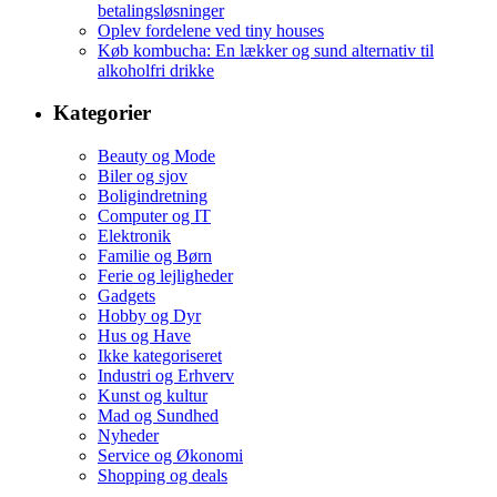
betalingsløsninger
Oplev fordelene ved tiny houses
Køb kombucha: En lækker og sund alternativ til
alkoholfri drikke
Kategorier
Beauty og Mode
Biler og sjov
Boligindretning
Computer og IT
Elektronik
Familie og Børn
Ferie og lejligheder
Gadgets
Hobby og Dyr
Hus og Have
Ikke kategoriseret
Industri og Erhverv
Kunst og kultur
Mad og Sundhed
Nyheder
Service og Økonomi
Shopping og deals