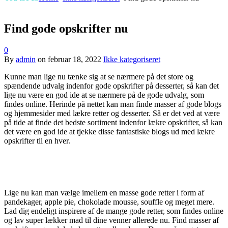
Find gode opskrifter nu
0
By
admin
on
februar 18, 2022
Ikke kategoriseret
Kunne man lige nu tænke sig at se nærmere på det store og
spændende udvalg indenfor gode opskrifter på desserter, så kan det
lige nu være en god ide at se nærmere på de gode udvalg, som
findes online. Herinde på nettet kan man finde masser af gode blogs
og hjemmesider med lækre retter og desserter. Så er det ved at være
på tide at finde det bedste sortiment indenfor lækre opskrifter, så kan
det være en god ide at tjekke disse fantastiske blogs ud med lækre
opskrifter til en hver.
Lige nu kan man vælge imellem en masse gode retter i form af
pandekager, apple pie, chokolade mousse, souffle og meget mere.
Lad dig endeligt inspirere af de mange gode retter, som findes online
og lav super lækker mad til dine venner allerede nu. Find masser af