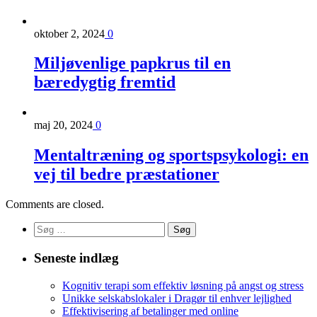
oktober 2, 2024
0
Miljøvenlige papkrus til en
bæredygtig fremtid
maj 20, 2024
0
Mentaltræning og sportspsykologi: en
vej til bedre præstationer
Comments are closed.
Søg
efter:
Seneste indlæg
Kognitiv terapi som effektiv løsning på angst og stress
Unikke selskabslokaler i Dragør til enhver lejlighed
Effektivisering af betalinger med online