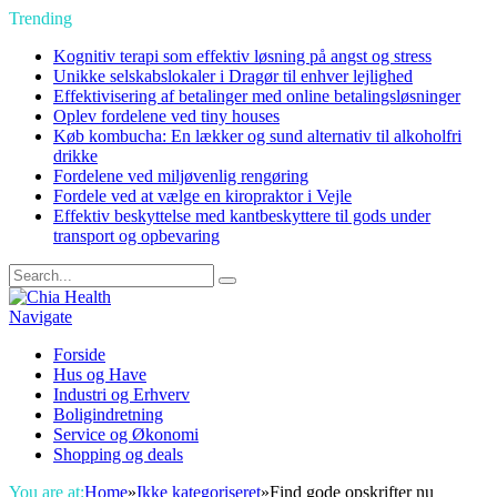
Trending
Kognitiv terapi som effektiv løsning på angst og stress
Unikke selskabslokaler i Dragør til enhver lejlighed
Effektivisering af betalinger med online betalingsløsninger
Oplev fordelene ved tiny houses
Køb kombucha: En lækker og sund alternativ til alkoholfri
drikke
Fordelene ved miljøvenlig rengøring
Fordele ved at vælge en kiropraktor i Vejle
Effektiv beskyttelse med kantbeskyttere til gods under
transport og opbevaring
Navigate
Forside
Hus og Have
Industri og Erhverv
Boligindretning
Service og Økonomi
Shopping og deals
You are at:
Home
»
Ikke kategoriseret
»
Find gode opskrifter nu