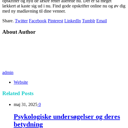
opskrifter og nyd de lækre retter allerede nu. Der er så meget
lækkert at kaste sig ud i nu. Find gode opskrifter online nu og øv dig
med ny madlavning til dine venner.
Share.
Twitter
Facebook
Pinterest
LinkedIn
Tumblr
Email
About Author
admin
Website
Related
Posts
maj 31, 2025
0
Psykologiske undersøgelser og deres
betydning