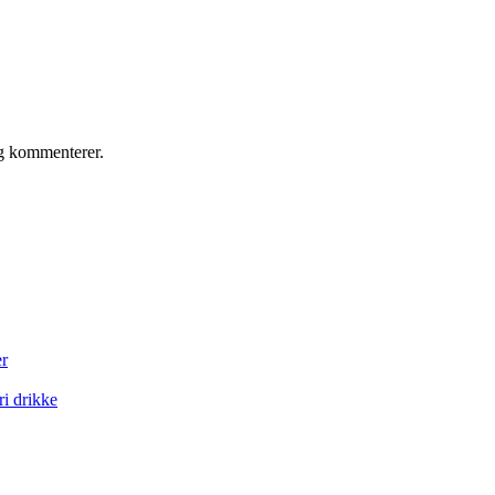
eg kommenterer.
er
ri drikke