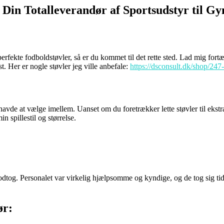
 Din Totalleverandør af Sportsudstyr til G
perfekte fodboldstøvler, så er du kommet til det rette sted. Lad mig fort
. Her er nogle støvler jeg ville anbefale:
https://dsconsult.dk/shop/247
vde at vælge imellem. Uanset om du foretrækker lette støvler til ekstra far
in spillestil og størrelse.
tog. Personalet var virkelig hjælpsomme og kyndige, og de tog sig tid t
ør: