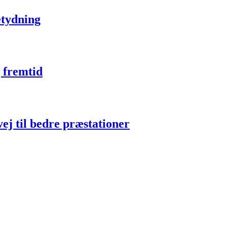
etydning
 fremtid
ej til bedre præstationer