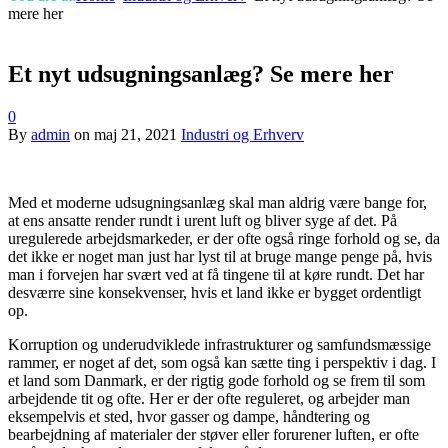
mere her
Et nyt udsugningsanlæg? Se mere her
0
By
admin
on
maj 21, 2021
Industri og Erhverv
Med et moderne udsugningsanlæg skal man aldrig være bange for,
at ens ansatte render rundt i urent luft og bliver syge af det. På
uregulerede arbejdsmarkeder, er der ofte også ringe forhold og se, da
det ikke er noget man just har lyst til at bruge mange penge på, hvis
man i forvejen har svært ved at få tingene til at køre rundt. Det har
desværre sine konsekvenser, hvis et land ikke er bygget ordentligt
op.
Korruption og underudviklede infrastrukturer og samfundsmæssige
rammer, er noget af det, som også kan sætte ting i perspektiv i dag. I
et land som Danmark, er der rigtig gode forhold og se frem til som
arbejdende tit og ofte. Her er der ofte reguleret, og arbejder man
eksempelvis et sted, hvor gasser og dampe, håndtering og
bearbejdning af materialer der støver eller forurener luften, er ofte