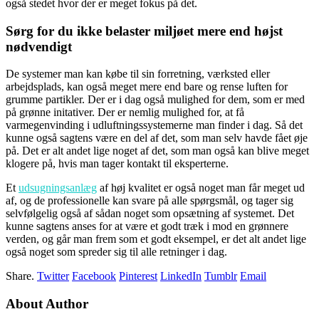
også stedet hvor der er meget fokus på det.
Sørg for du ikke belaster miljøet mere end højst
nødvendigt
De systemer man kan købe til sin forretning, værksted eller
arbejdsplads, kan også meget mere end bare og rense luften for
grumme partikler. Der er i dag også mulighed for dem, som er med
på grønne initativer. Der er nemlig mulighed for, at få
varmegenvinding i udluftningssystemerne man finder i dag. Så det
kunne også sagtens være en del af det, som man selv havde fået øje
på. Det er alt andet lige noget af det, som man også kan blive meget
klogere på, hvis man tager kontakt til eksperterne.
Et
udsugningsanlæg
af høj kvalitet er også noget man får meget ud
af, og de professionelle kan svare på alle spørgsmål, og tager sig
selvfølgelig også af sådan noget som opsætning af systemet. Det
kunne sagtens anses for at være et godt træk i mod en grønnere
verden, og går man frem som et godt eksempel, er det alt andet lige
også noget som spreder sig til alle retninger i dag.
Share.
Twitter
Facebook
Pinterest
LinkedIn
Tumblr
Email
About Author