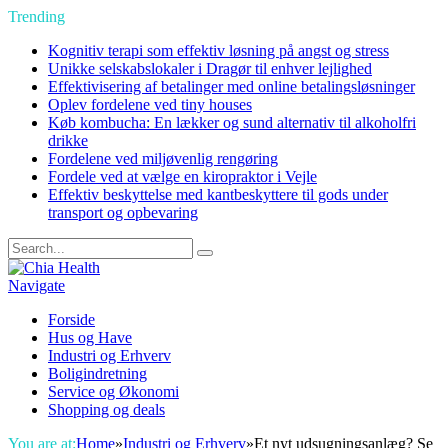
Trending
Kognitiv terapi som effektiv løsning på angst og stress
Unikke selskabslokaler i Dragør til enhver lejlighed
Effektivisering af betalinger med online betalingsløsninger
Oplev fordelene ved tiny houses
Køb kombucha: En lækker og sund alternativ til alkoholfri
drikke
Fordelene ved miljøvenlig rengøring
Fordele ved at vælge en kiropraktor i Vejle
Effektiv beskyttelse med kantbeskyttere til gods under
transport og opbevaring
Navigate
Forside
Hus og Have
Industri og Erhverv
Boligindretning
Service og Økonomi
Shopping og deals
You are at:
Home
»
Industri og Erhverv
»
Et nyt udsugningsanlæg? Se