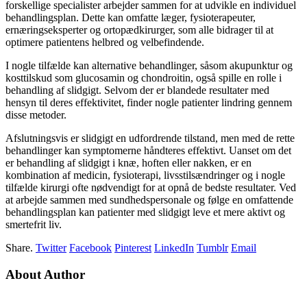
forskellige specialister arbejder sammen for at udvikle en individuel
behandlingsplan. Dette kan omfatte læger, fysioterapeuter,
ernæringseksperter og ortopædkirurger, som alle bidrager til at
optimere patientens helbred og velbefindende.
I nogle tilfælde kan alternative behandlinger, såsom akupunktur og
kosttilskud som glucosamin og chondroitin, også spille en rolle i
behandling af slidgigt. Selvom der er blandede resultater med
hensyn til deres effektivitet, finder nogle patienter lindring gennem
disse metoder.
Afslutningsvis er slidgigt en udfordrende tilstand, men med de rette
behandlinger kan symptomerne håndteres effektivt. Uanset om det
er behandling af slidgigt i knæ, hoften eller nakken, er en
kombination af medicin, fysioterapi, livsstilsændringer og i nogle
tilfælde kirurgi ofte nødvendigt for at opnå de bedste resultater. Ved
at arbejde sammen med sundhedspersonale og følge en omfattende
behandlingsplan kan patienter med slidgigt leve et mere aktivt og
smertefrit liv.
Share.
Twitter
Facebook
Pinterest
LinkedIn
Tumblr
Email
About Author