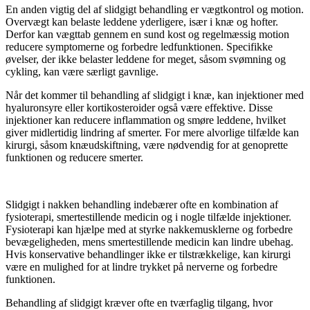
En anden vigtig del af slidgigt behandling er vægtkontrol og motion.
Overvægt kan belaste leddene yderligere, især i knæ og hofter.
Derfor kan vægttab gennem en sund kost og regelmæssig motion
reducere symptomerne og forbedre ledfunktionen. Specifikke
øvelser, der ikke belaster leddene for meget, såsom svømning og
cykling, kan være særligt gavnlige.
Når det kommer til behandling af slidgigt i knæ, kan injektioner med
hyaluronsyre eller kortikosteroider også være effektive. Disse
injektioner kan reducere inflammation og smøre leddene, hvilket
giver midlertidig lindring af smerter. For mere alvorlige tilfælde kan
kirurgi, såsom knæudskiftning, være nødvendig for at genoprette
funktionen og reducere smerter.
Slidgigt i nakken behandling indebærer ofte en kombination af
fysioterapi, smertestillende medicin og i nogle tilfælde injektioner.
Fysioterapi kan hjælpe med at styrke nakkemusklerne og forbedre
bevægeligheden, mens smertestillende medicin kan lindre ubehag.
Hvis konservative behandlinger ikke er tilstrækkelige, kan kirurgi
være en mulighed for at lindre trykket på nerverne og forbedre
funktionen.
Behandling af slidgigt kræver ofte en tværfaglig tilgang, hvor