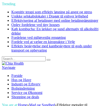
Trending
Kognitiv terapi som effektiv løsning på angst og stress
Unikke selskabslokaler i Dragør til enhver lejlighed
Effektivisering af betalinger med online betalingsløsninger
Oplev fordelene ved tiny houses
Køb kombucha: En lækker og sund alternativ til alkoholfri
drikke
Fordelene ved miljøvenlig rengøring
Fordele ved at vælge en kiropraktor i Vejle
Effektiv beskyttelse med kantbeskyttere til gods under
transport og opbevaring
Navigate
Forside
Hus og Have
Industri og Erhverv
Boligindretning
Service og Økonomi
Shopping og deals
You are at:
Home
»
Mad og Sundhed
»
Effektive metoder til