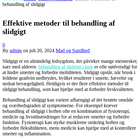
behandling af slidgigt
Effektive metoder til behandling af
slidgigt
0
By
admin
on
juli 20, 2024
Mad og Sundhed
Slidgigt er en almindelig ledsygdom, der påvirker mange mennesker,
især med alderen.
behandling af slidgigt i knæ
er ofte nødvendigt for
at lindre smerter og forbedre mobiliteten. Slidgigt opstår, når brusk i
leddene gradvist nedbrydes, hvilket resulterer i smerte, hævelse og
nedsat bevægelighed. Heldigvis er der flere effektive metoder til
slidgigt behandling, som kan hjælpe med at forbedre livskvaliteten.
Behandling af slidgigt kan variere afhængigt af det berørte område
og sværhedsgraden af symptomerne. For eksempel kræver
behandling af slidgigt i hoften ofte en kombination af fysioterapi,
medicin og livsstilsændringer for at reducere smerter og forbedre
funktion. Fysioterapi kan styrke musklerne omkring hoften og
forbedre fleksibiliteten, mens medicin kan hjælpe med at kontrollere
smerter og inflammation.