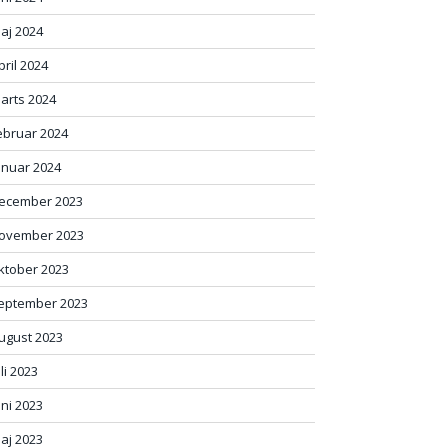
aj 2024
pril 2024
arts 2024
ebruar 2024
anuar 2024
ecember 2023
ovember 2023
ktober 2023
eptember 2023
ugust 2023
uli 2023
uni 2023
aj 2023