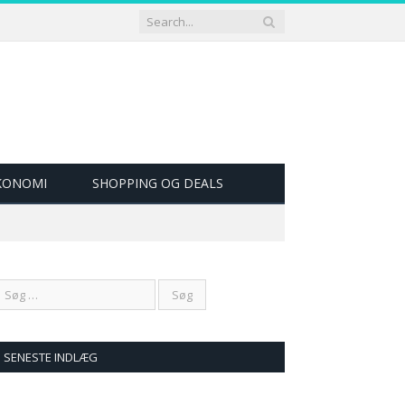
ØKONOMI
SHOPPING OG DEALS
SENESTE INDLÆG