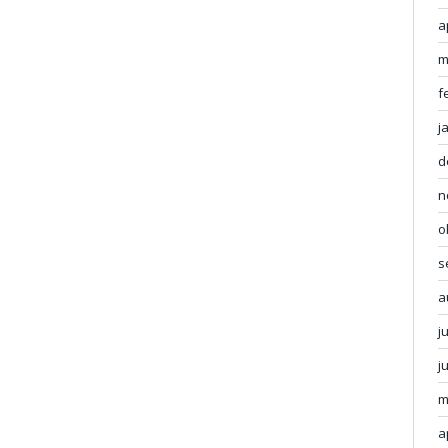
a
m
f
j
d
n
o
s
a
j
j
m
a