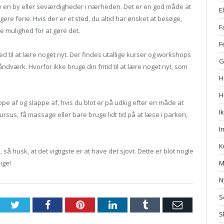
ke en by eller seværdigheder i nærheden. Det er en god måde at
E
ngere ferie. Hvis der er et sted, du altid har ønsket at besøge,
F
te mulighed for at gøre det.
F
d til at lære noget nyt. Der findes utallige kurser og workshops
G
ndværk. Hvorfor ikke bruge din fritid til at lære noget nyt, som
H
H
pe af og slappe af, hvis du blot er på udkig efter en måde at
I
sus, få massage eller bare bruge lidt tid på at læse i parken,
I
K
 så husk, at det vigtigste er at have det sjovt. Dette er blot nogle
ige!
M
N
S
Twitter
Facebook
Pinterest
LinkedIn
Tumblr
Email
S