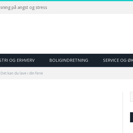
øsning på angst og stress
STRI OG ERHVERV
BOLIGINDRETNING
SERVICE OG 
Det kan du lave i din ferie