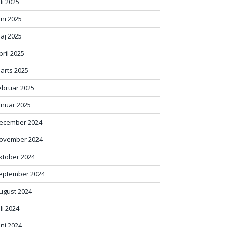
uli 2025
uni 2025
aj 2025
pril 2025
arts 2025
ebruar 2025
anuar 2025
ecember 2024
ovember 2024
ktober 2024
eptember 2024
ugust 2024
uli 2024
uni 2024