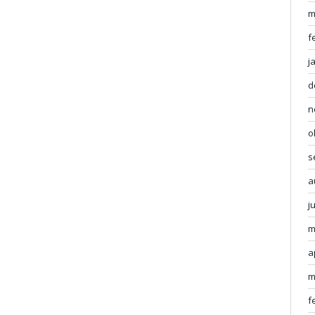
m
f
j
d
n
o
s
a
j
m
a
m
f