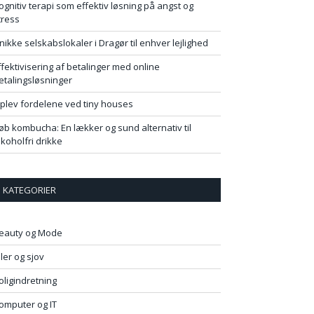
ognitiv terapi som effektiv løsning på angst og
tress
nikke selskabslokaler i Dragør til enhver lejlighed
ffektivisering af betalinger med online
etalingsløsninger
plev fordelene ved tiny houses
øb kombucha: En lækker og sund alternativ til
lkoholfri drikke
KATEGORIER
eauty og Mode
iler og sjov
oligindretning
omputer og IT