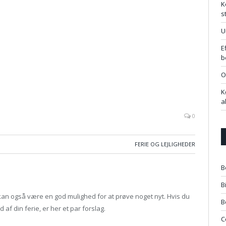
K
s
U
E
b
O
K
a
0
FERIE OG LEJLIGHEDER
B
B
t kan også være en god mulighed for at prøve noget nyt. Hvis du
B
 af din ferie, er her et par forslag.
C