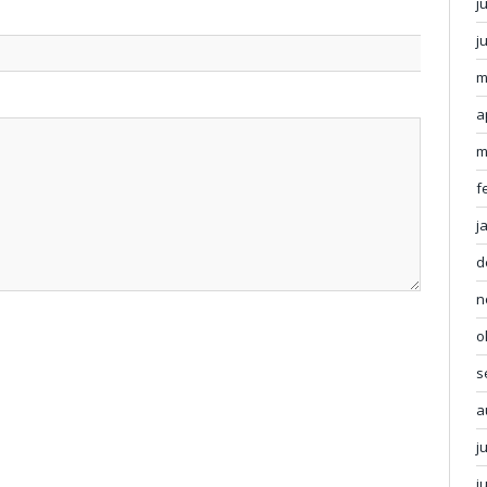
j
j
m
a
m
f
j
d
n
o
s
a
j
j