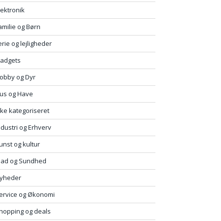
lektronik
amilie og Børn
erie og lejligheder
adgets
obby og Dyr
us og Have
kke kategoriseret
ndustri og Erhverv
unst og kultur
ad og Sundhed
yheder
ervice og Økonomi
hopping og deals