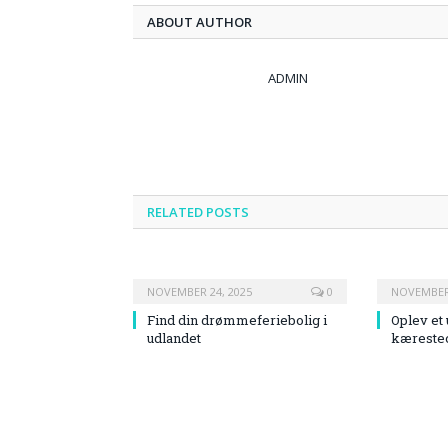
ABOUT AUTHOR
ADMIN
RELATED
POSTS
NOVEMBER 24, 2025
0
NOVEMBER 
Find din drømmeferiebolig i
Oplev et
udlandet
kæreste