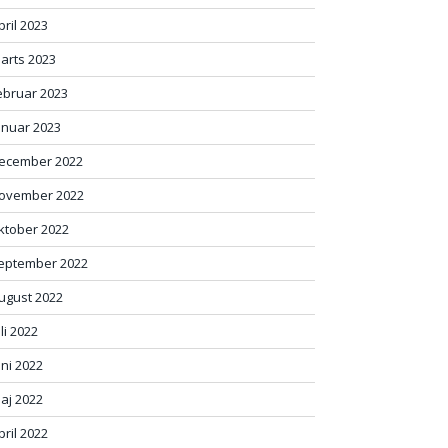
pril 2023
arts 2023
ebruar 2023
anuar 2023
ecember 2022
ovember 2022
ktober 2022
eptember 2022
ugust 2022
uli 2022
uni 2022
aj 2022
pril 2022