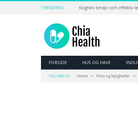
TRENDING
Kognitiv terapi som effektiv l
FORSIDE
HUS OG HAVE
INDU
»
»
YOU ARE AT:
Home
Ferie og lejligheder