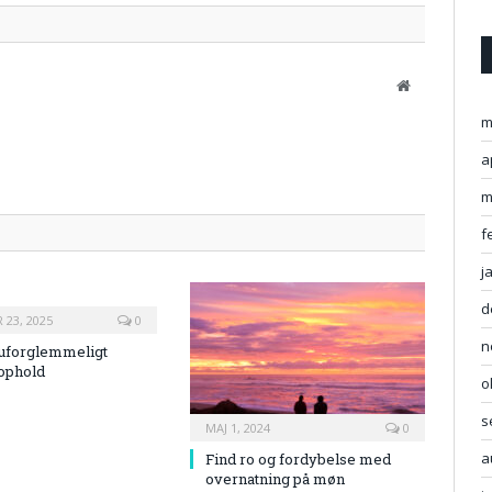
Website
m
a
m
f
j
d
23, 2025
0
n
 uforglemmeligt
ophold
o
s
MAJ 1, 2024
0
a
Find ro og fordybelse med
overnatning på møn