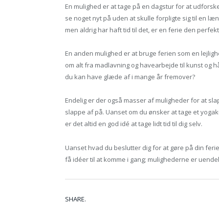
En mulighed er at tage på en dagstur for at udfors
se noget nyt på uden at skulle forpligte sig til en læ
men aldrig har haft tid til det, er en ferie den perfek
En anden mulighed er at bruge ferien som en lejlighe
om alt fra madlavning og havearbejde til kunst og hå
du kan have glæde af i mange år fremover?
Endelig er der også masser af muligheder for at slap
slappe af på. Uanset om du ønsker at tage et yogakur
er det altid en god idé at tage lidt tid til dig selv.
Uanset hvad du beslutter dig for at gøre på din ferie,
få idéer til at komme i gang; mulighederne er uendel
SHARE.