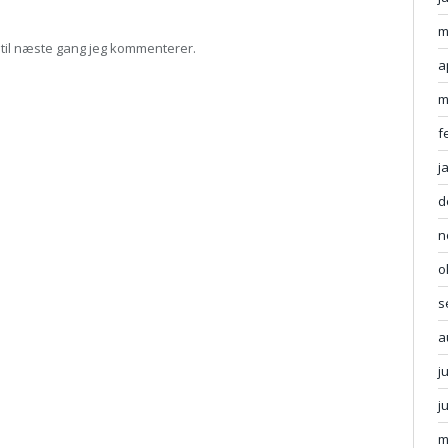
m
til næste gang jeg kommenterer.
a
m
f
j
d
n
o
s
a
j
j
m