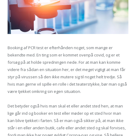
Booking af PCR test er efterhånden noget, som mange er
bekendte med. En ting som er kommet ovenpå covid, og er et
forsøg på at holde spredningen nede. For at man kan komme
videre fra sådan en situation her, er det meget vigtigt at man får
styr på virussen så den ikke mutere sig til noget helt tredje. Så
hvis man gerne vil spille en rolle i det teaterstykke, bør man også
være tjekket omkring sin egen situation.
Det betyder også hvis man skal et eller andet sted hen, at man
lige går ind og booker en test eller møder op et sted hvor man
kan blive tjekket i farten. Så er man også sikker på, at man ikke
står i en eller anden butik, cafe eller andet sted og skal forvises,
fordi man ikke har noget gyldigt Corona-pas og vise. Så hellere