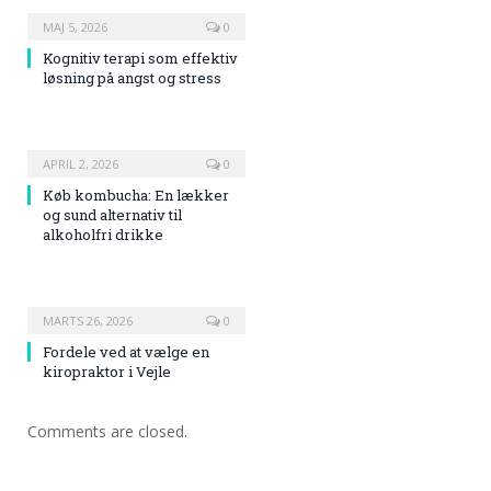
MAJ 5, 2026
0
Kognitiv terapi som effektiv
løsning på angst og stress
APRIL 2, 2026
0
Køb kombucha: En lækker
og sund alternativ til
alkoholfri drikke
MARTS 26, 2026
0
Fordele ved at vælge en
kiropraktor i Vejle
Comments are closed.