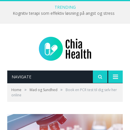
TRENDING
Kognitiv terapi som effektiv løsning på angst og stress
NAVIGATE
»
»
Home
Mad og Sundhed
Book en PCR test til dig selv her
online