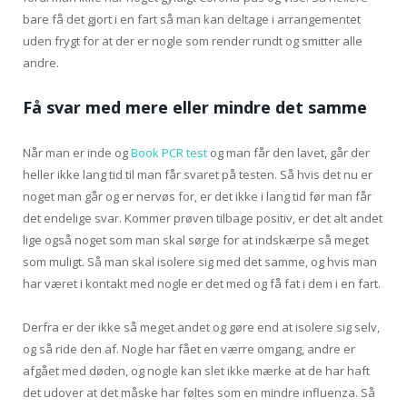
bare få det gjort i en fart så man kan deltage i arrangementet
uden frygt for at der er nogle som render rundt og smitter alle
andre.
Få svar med mere eller mindre det samme
Når man er inde og
Book PCR test
og man får den lavet, går der
heller ikke lang tid til man får svaret på testen. Så hvis det nu er
noget man går og er nervøs for, er det ikke i lang tid før man får
det endelige svar. Kommer prøven tilbage positiv, er det alt andet
lige også noget som man skal sørge for at indskærpe så meget
som muligt. Så man skal isolere sig med det samme, og hvis man
har været i kontakt med nogle er det med og få fat i dem i en fart.
Derfra er der ikke så meget andet og gøre end at isolere sig selv,
og så ride den af. Nogle har fået en værre omgang, andre er
afgået med døden, og nogle kan slet ikke mærke at de har haft
det udover at det måske har føltes som en mindre influenza. Så