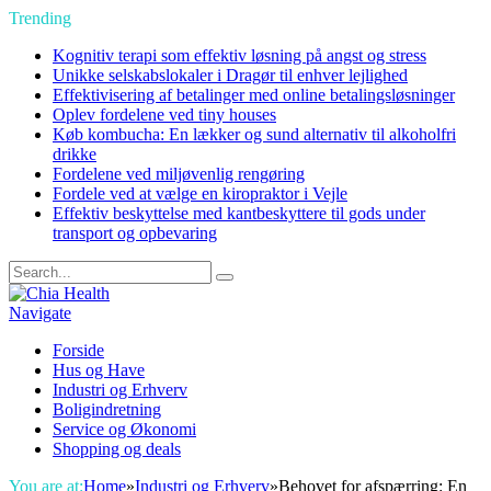
Trending
Kognitiv terapi som effektiv løsning på angst og stress
Unikke selskabslokaler i Dragør til enhver lejlighed
Effektivisering af betalinger med online betalingsløsninger
Oplev fordelene ved tiny houses
Køb kombucha: En lækker og sund alternativ til alkoholfri
drikke
Fordelene ved miljøvenlig rengøring
Fordele ved at vælge en kiropraktor i Vejle
Effektiv beskyttelse med kantbeskyttere til gods under
transport og opbevaring
Navigate
Forside
Hus og Have
Industri og Erhverv
Boligindretning
Service og Økonomi
Shopping og deals
You are at:
Home
»
Industri og Erhverv
»
Behovet for afspærring: En