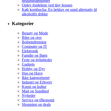
betalingsløsninger
Oplev fordelene ved tiny houses
Køb kombucha: En lækker og sund alternativ til
alkoholfri drikke
Kategorier
Beauty og Mode
Biler og sjov
Boligindretning
Computer og IT
Elektronik
Familie og Børn
Ferie og lejligheder
Gadgets
Hobby og Dyr
Hus og Have
Ikke kategoriseret
Industri og Erhverv
Kunst og kultur
Mad og Sundhed
Nyheder
Service og Økonomi
Shopping og deals