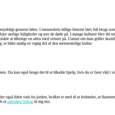
g betydeligt gennem tiden. I menneskets tidlige historie blev bål brugt 
jre særlige lejligheder og ære de døde på. I mange kulturer blev ild set
måde at tilbringe en aften med venner på. Uanset om man griller skumfidus
g, er bålet stadig en vigtig del af den menneskelige kultur.
n. Du kan også bruge det til at tilkalde hjælp, hvis du er faret vild i vi
er også ilden væk fra jorden, hvilket er med til at forhindre, at flammern
øb et
udendørs bålfad
til dig her.