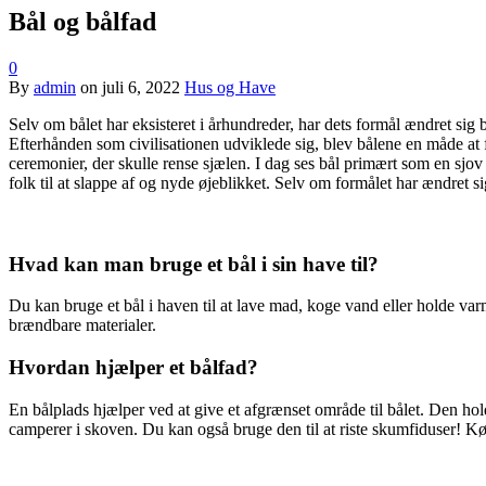
Bål og bålfad
0
By
admin
on
juli 6, 2022
Hus og Have
Selv om bålet har eksisteret i århundreder, har dets formål ændret si
Efterhånden som civilisationen udviklede sig, blev bålene en måde at fe
ceremonier, der skulle rense sjælen. I dag ses bål primært som en sjov 
folk til at slappe af og nyde øjeblikket. Selv om formålet har ændret si
Hvad kan man bruge et bål i sin have til?
Du kan bruge et bål i haven til at lave mad, koge vand eller holde varme
brændbare materialer.
Hvordan hjælper et bålfad?
En bålplads hjælper ved at give et afgrænset område til bålet. Den hold
camperer i skoven. Du kan også bruge den til at riste skumfiduser! K