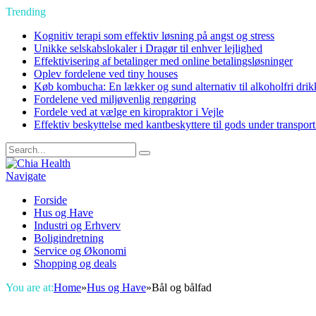
Trending
Kognitiv terapi som effektiv løsning på angst og stress
Unikke selskabslokaler i Dragør til enhver lejlighed
Effektivisering af betalinger med online betalingsløsninger
Oplev fordelene ved tiny houses
Køb kombucha: En lækker og sund alternativ til alkoholfri drik
Fordelene ved miljøvenlig rengøring
Fordele ved at vælge en kiropraktor i Vejle
Effektiv beskyttelse med kantbeskyttere til gods under transpor
Navigate
Forside
Hus og Have
Industri og Erhverv
Boligindretning
Service og Økonomi
Shopping og deals
You are at:
Home
»
Hus og Have
»
Bål og bålfad