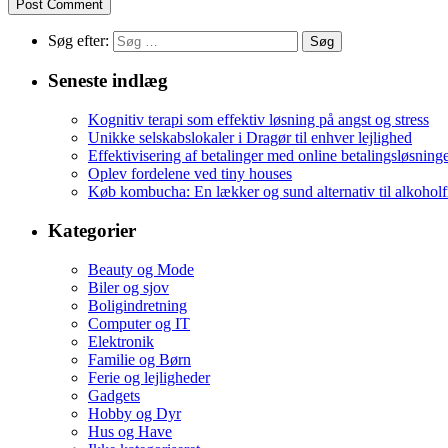
Søg efter:
Seneste indlæg
Kognitiv terapi som effektiv løsning på angst og stress
Unikke selskabslokaler i Dragør til enhver lejlighed
Effektivisering af betalinger med online betalingsløsning
Oplev fordelene ved tiny houses
Køb kombucha: En lækker og sund alternativ til alkoholf
Kategorier
Beauty og Mode
Biler og sjov
Boligindretning
Computer og IT
Elektronik
Familie og Børn
Ferie og lejligheder
Gadgets
Hobby og Dyr
Hus og Have