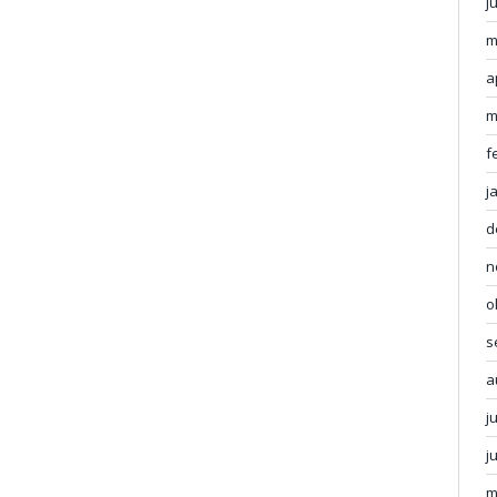
j
m
a
m
f
j
d
n
o
s
a
j
j
m