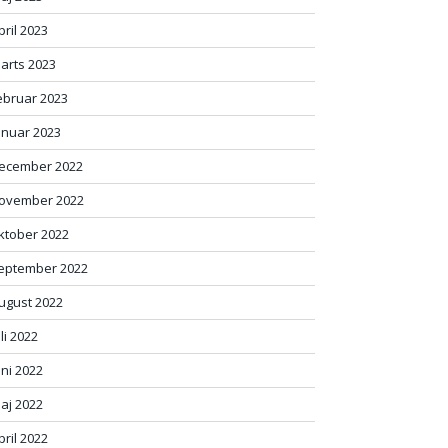
pril 2023
arts 2023
ebruar 2023
anuar 2023
ecember 2022
ovember 2022
ktober 2022
eptember 2022
ugust 2022
uli 2022
uni 2022
aj 2022
pril 2022