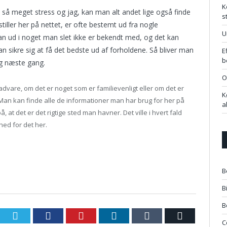
K
e så meget stress og jag, kan man alt andet lige også finde
s
tiller her på nettet, er ofte bestemt ud fra nogle
U
n ud i noget man slet ikke er bekendt med, og det kan
an sikre sig at få det bedste ud af forholdene. Så bliver man
E
b
ng næste gang.
O
dvare, om det er noget som er familievenligt eller om det er
K
Man kan finde alle de informationer man har brug for her på
a
, at det er det rigtige sted man havner. Det ville i hvert fald
ed for det her.
B
B
B
Twitter
Facebook
Pinterest
LinkedIn
Tumblr
Email
C