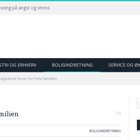
øsning på angst og stress
STRI OG ERHVERV
BOLIGINDRETNING
SERVICE OG 
lappende ferier for hele familien
amilien
0
BOLIGINDRETNING