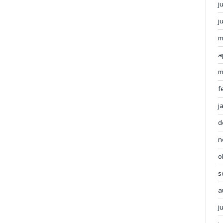
j
j
m
a
m
f
j
d
n
o
s
a
j