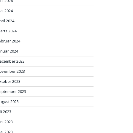
uni 2024
aj 2024
pril 2024
arts 2024
ebruar 2024
anuar 2024
ecember 2023
ovember 2023
ktober 2023
eptember 2023
ugust 2023
uli 2023
uni 2023
aj 2023