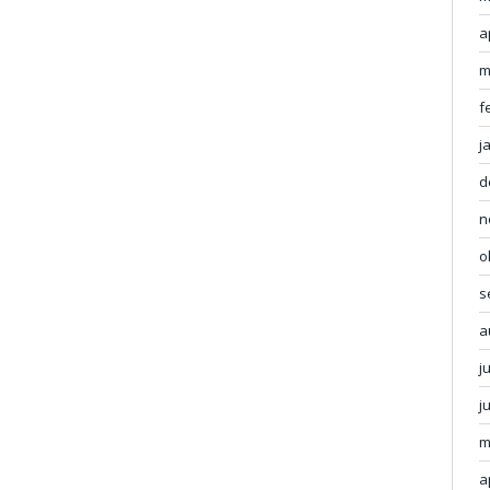
a
m
f
j
d
n
o
s
a
j
j
m
a