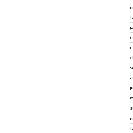
m
f
j
d
n
o
s
a
j
m
a
m
f