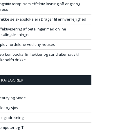
ognitiv terapi som effektiv løsning på angst og
tress
nikke selskabslokaler i Dragør til enhver lejlighed
ffektivisering af betalinger med online
etalingsløsninger
plev fordelene ved tiny houses
øb kombucha: En lækker og sund alternativ til
lkoholfri drikke
KATEGORIER
eauty og Mode
iler og sjov
oligindretning
omputer og IT