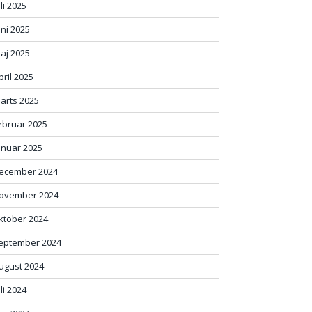
uli 2025
uni 2025
aj 2025
pril 2025
arts 2025
ebruar 2025
anuar 2025
ecember 2024
ovember 2024
ktober 2024
eptember 2024
ugust 2024
uli 2024