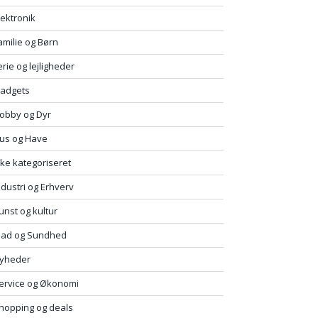
lektronik
amilie og Børn
erie og lejligheder
adgets
obby og Dyr
us og Have
kke kategoriseret
ndustri og Erhverv
unst og kultur
ad og Sundhed
yheder
ervice og Økonomi
hopping og deals