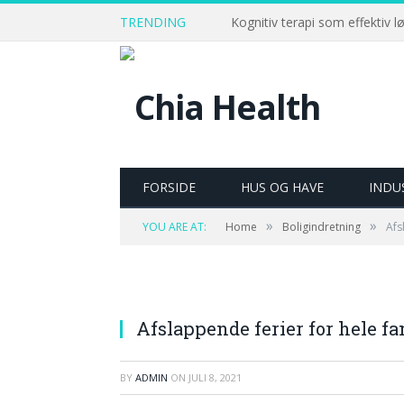
TRENDING
Kognitiv terapi som effektiv l
FORSIDE
HUS OG HAVE
INDU
»
»
YOU ARE AT:
Home
Boligindretning
Afs
Afslappende ferier for hele f
BY
ADMIN
ON
JULI 8, 2021