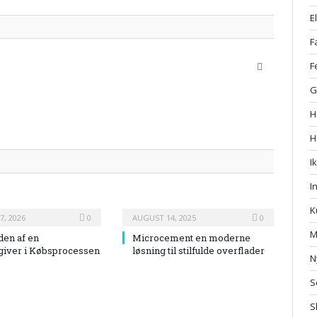
E
F
F
Website
G
H
H
I
I
K
7, 2026
0
AUGUST 14, 2025
0
M
den af en
Microcement en moderne
giver i Købsprocessen
løsning til stilfulde overflader
N
S
S